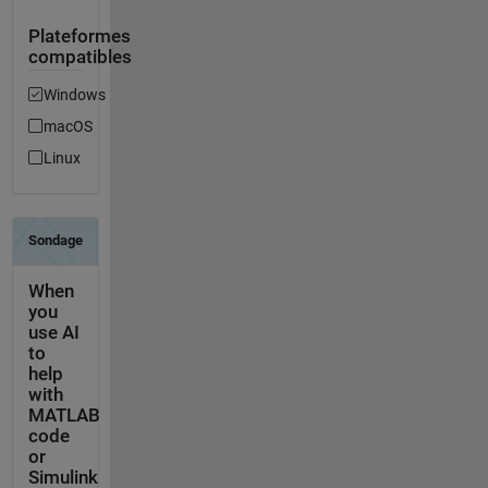
Plateformes
compatibles
Windows
macOS
Linux