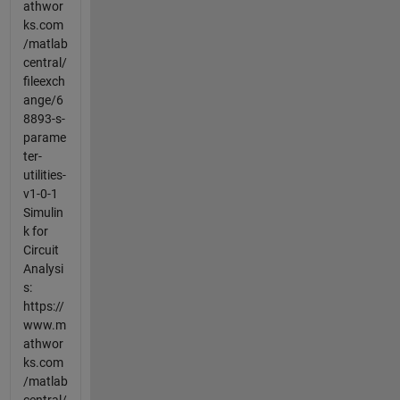
athwor
ks.com
/matlab
central/
fileexch
ange/6
8893-s-
parame
ter-
utilities-
v1-0-1
Simulin
k for
Circuit
Analysi
s:
https://
www.m
athwor
ks.com
/matlab
central/