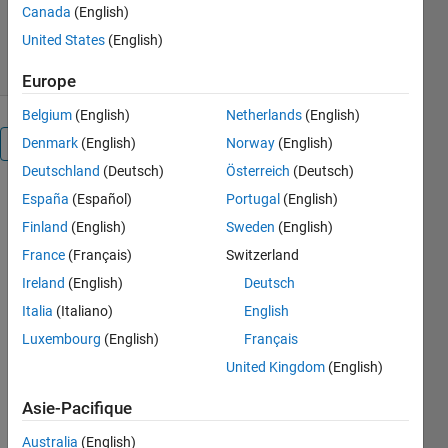
Canada
(English)
205 téléchargements
0,00/5
(0)
23 mai 2020
United States
(English)
Europe
Belgium
(English)
Netherlands
(English)
Denmark
(English)
Norway
(English)
Présentation
Deutschland
(Deutsch)
Österreich
(Deutsch)
This
España
(Español)
Portugal
(English)
collection of
Finland
(English)
Sweden
(English)
circa forty
France
(Français)
Switzerland
symbolic
functions
Ireland
(English)
Deutsch
and
Italia
(Italiano)
English
examples of
Luxembourg
(English)
Français
their use, is
intended to
United Kingdom
(English)
address the
Asie-Pacifique
symbolic
analysis of
Australia
(English)