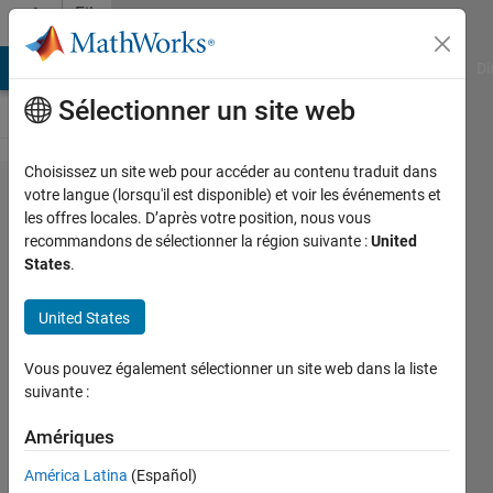
Passer au contenu
File
Exchange
MATLAB Answers
File Exchange
Cody
AI Chat Playground
Di
Sélectionner un site web
Choisissez un site web pour accéder au contenu traduit dans
Function
votre langue (lorsqu'il est disponible) et voir les événements et
les offres locales. D’après votre position, nous vous
Based
recommandons de sélectionner la région suivante :
United
Symbolic
States
.
Circuit
United States
Analysis
Passive or Active 2 Port Circuit
Vous pouvez également sélectionner un site web dans la liste
suivante :
Analysis by using functions as
building blocks.
Amériques
Dick Benson
América Latina
(Español)
Version 1.0.3
(2,34 Mo)