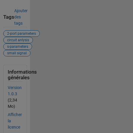
Ajouter
Tags
des
tags
2-port parameters
circuit anlysis
s-parameters
small signal
Informations
générales
Version
1.0.3
(2,34
Mo)
Afficher
la
licence