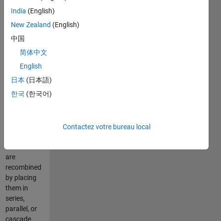
both passive
India
(English)
and active
lumped,
New Zealand
(English)
linear, time-
中国
invariant
简体中文
circuits. This
analysis is
English
accomplished
日本
(日本語)
by
한국
(한국어)
decomposing
a complex
circuit into
two-port
Contactez votre bureau local
building
blocks that
are
recombined
by placing
them in
series,
parallel, or
cascade.