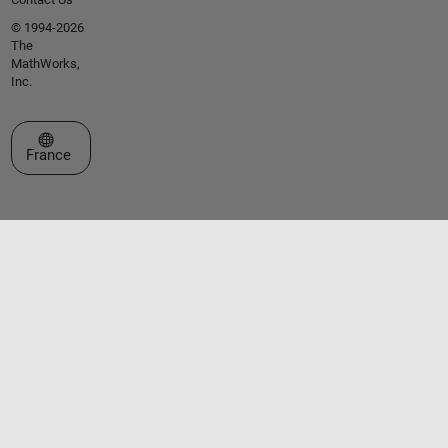
© 1994-2026
The
MathWorks,
Inc.
Sélectionner un site web
France