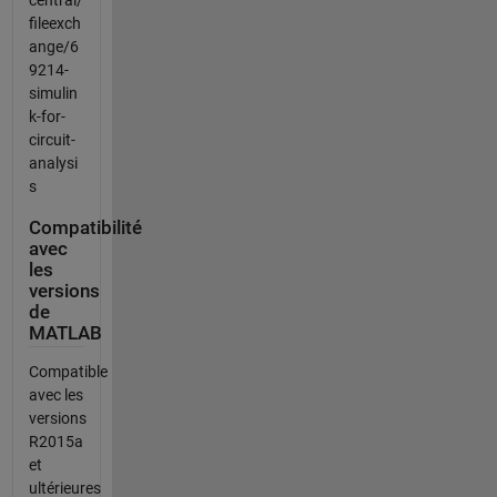
fileexch
ange/6
9214-
simulin
k-for-
circuit-
analysi
s
Compatibilité
avec
les
versions
de
MATLAB
Compatible
avec les
versions
R2015a
et
ultérieures