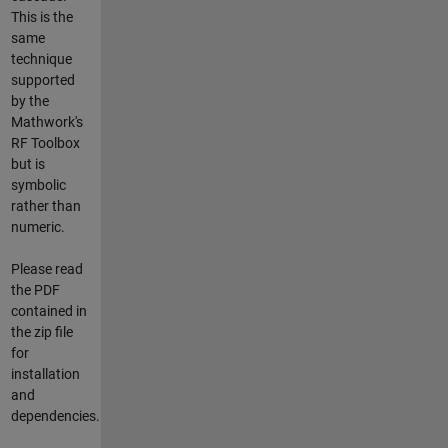
This is the
same
technique
supported
by the
Mathwork's
RF Toolbox
but is
symbolic
rather than
numeric.
Please read
the PDF
contained in
the zip file
for
installation
and
dependencies.