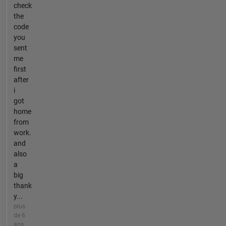
check
the
code
you
sent
me
first
after
i
got
home
from
work.
and
also
a
big
thank
y...
plus
de 6
ans