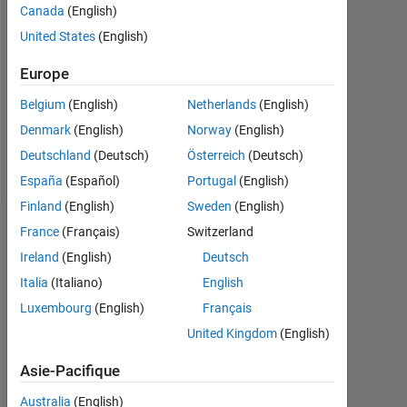
Canada
(English)
Followers:
United States
(English)
0
Europe
Following:
0
Belgium
(English)
Netherlands
(English)
Denmark
(English)
Norway
(English)
Follow
Deutschland
(Deutsch)
Österreich
(Deutsch)
España
(Español)
Portugal
(English)
Finland
(English)
Sweden
(English)
Tableau de bord
France
(Français)
Switzerland
Ireland
(English)
Deutsch
Statistiques
Italia
(Italiano)
English
Luxembourg
(English)
Français
MATLAB Answers
United Kingdom
(English)
-2
-1
7
6
Asie-Pacifique
5
Australia
(English)
4