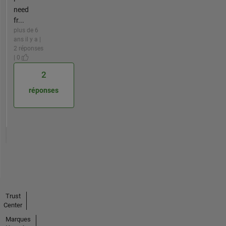
need
fr...
plus de 6
ans il y a |
2 réponses
| 0
2
réponses
Trust
Center
Marques