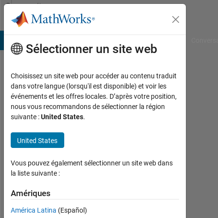
Passer au contenu
Community
Profile
B Answers
File Exchange
Cody
AI Chat Playground
Convers
Sélectionner un site web
Choisissez un site web pour accéder au contenu traduit
bzibubab
dans votre langue (lorsqu'il est disponible) et voir les
événements et les offres locales. D’après votre position,
bzibubab
nous vous recommandons de sélectionner la région
suivante :
United States
.
Last
seen:
plus
United States
de 6
ans il
Vous pouvez également sélectionner un site web dans
y a
la liste suivante :
|
Actif
Amériques
depuis
América Latina
(Español)
2019