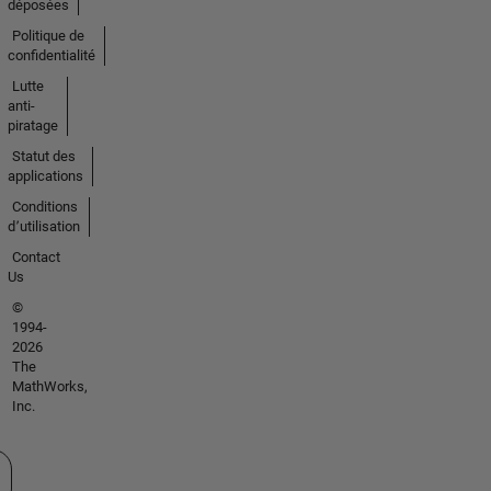
déposées
Politique de
confidentialité
Lutte
anti-
piratage
Statut des
applications
Conditions
d՚utilisation
Contact
Us
©
1994-
2026
The
MathWorks,
Inc.
tionner un site web