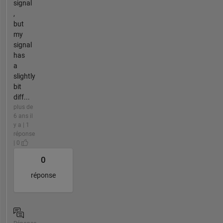
signal
,
but
my
signal
has
a
slightly
bit
diff...
plus de
6 ans il
y a | 1
réponse
| 0
0
réponse