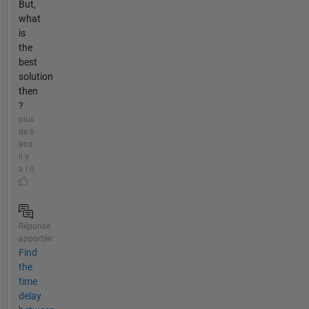
But,
what
is
the
best
solution
then
?
plus
de 6
ans
il y
a | 0
Réponse
apportée
Find
the
time
delay