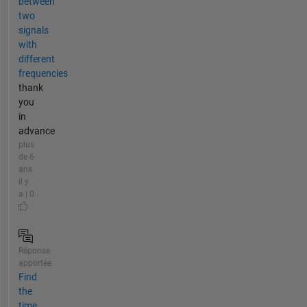
between
two
signals
with
different
frequencies
thank
you
in
advance
plus
de 6
ans
il y
a | 0
Réponse
apportée
Find
the
time