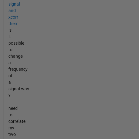
signal
and
xcorr
them
is
it
possible
to
change
a
frequency
of
a
signal.wav
?
i
need
to
correlate
my
two