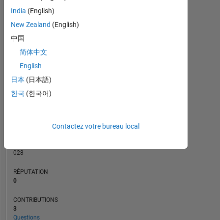
CONTRIBUTIONS
India
(English)
L
3
New Zealand
(English)
2
中国
1
简体中文
0
09/20
06/21
03/22
12/22
09/23
06/24
03/25
12/25
10/20
08/21
06/22
04/23
02/24
12/24
10/25
08/26
12/19
11/20
10/21
09/22
L
08/23
07/24
06/25
05/26
English
CHRONOLOGIE
日本
(日本語)
한국
(한국어)
RANG
262
Contactez votre bureau local
543
of
302
028
RÉPUTATION
0
CONTRIBUTIONS
3
Questions