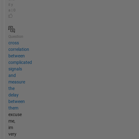
il y
a | 0
Question
cross
correlation
between
complicated
signals
and
measure
the
delay
between
them
excuse
me,
im
very