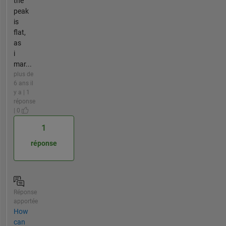
the
peak
is
flat,
as
i
mar...
plus de
6 ans il
y a | 1
réponse
| 0
1
réponse
Réponse
apportée
How
can