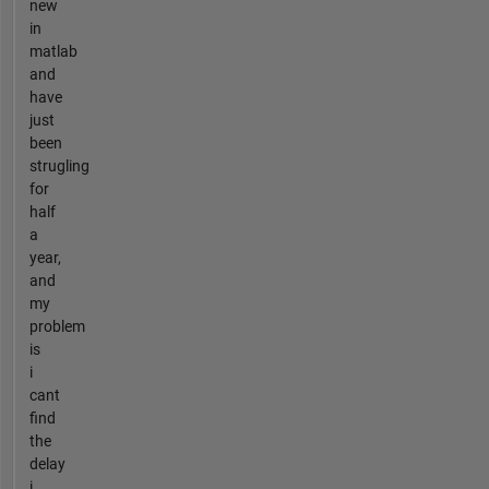
new
in
matlab
and
have
just
been
strugling
for
half
a
year,
and
my
problem
is
i
cant
find
the
delay
i