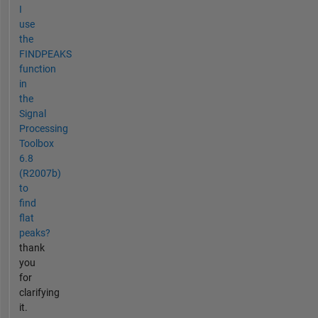
I
use
the
FINDPEAKS
function
in
the
Signal
Processing
Toolbox
6.8
(R2007b)
to
find
flat
peaks?
thank
you
for
clarifying
it.