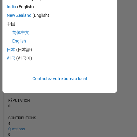
CONTRIBUTIONS
L
1
India
(English)
New Zealand
(English)
中国
0
简体中文
02/21
10/21
06/22
02/23
06/24
02/25
10/25
06/26
03/21
12/21
09/22
06/23
03/24
12/24
09/25
06/20
04/21
02/22
12/22
10/23
L
08/24
06/25
04/26
CHRONOLOGIE
English
日本
(日本語)
한국
(한국어)
RANG
275
765
of
Contactez votre bureau local
302
025
RÉPUTATION
0
CONTRIBUTIONS
4
Questions
0