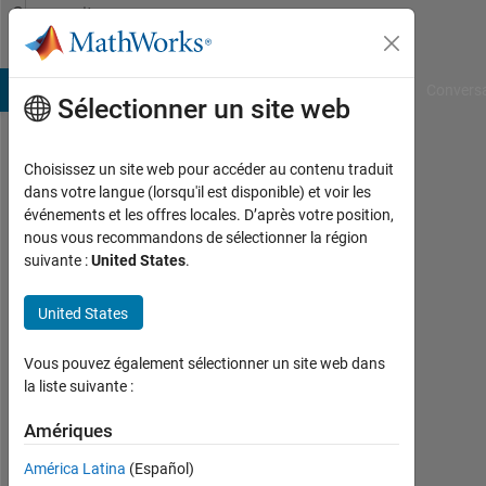
Passer au contenu
Community
Profile
B Answers
File Exchange
Cody
AI Chat Playground
Convers
Sélectionner un site web
Choisissez un site web pour accéder au contenu traduit
Alan
dans votre langue (lorsqu'il est disponible) et voir les
événements et les offres locales. D’après votre position,
Keenan
nous vous recommandons de sélectionner la région
suivante :
United States
.
Last
seen:
4
United States
mois
il y a
Vous pouvez également sélectionner un site web dans
|
la liste suivante :
Actif
depuis
Amériques
2020
América Latina
(Español)