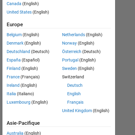
Followers:
Canada
(English)
0
United States
(English)
Following:
Europe
0
Belgium
(English)
Netherlands
(English)
Denmark
(English)
Norway
(English)
Follow
Deutschland
(Deutsch)
Österreich
(Deutsch)
España
(Español)
Portugal
(English)
Finland
(English)
Sweden
(English)
Tableau de bord
France
(Français)
Switzerland
Statistiques
Ireland
(English)
Deutsch
Italia
(Italiano)
English
MATLAB Answers
Luxembourg
(English)
Français
-2
-1
3
2
United Kingdom
(English)
Asie-Pacifique
Australia
(English)