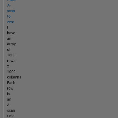
A-
scan
to
zero
I
have
an
array
of
1600
rows
x
1000
columns
Each
row
is
an
A-
scan
time