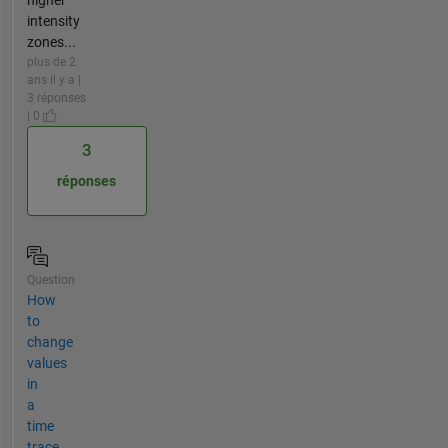
intensity
zones...
plus de 2
ans il y a |
3 réponses
| 0
3
réponses
Question
How
to
change
values
in
a
time
trace