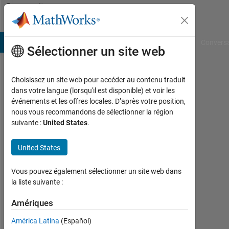
Passer au contenu
Community
Profile
B Answers
File Exchange
Cody
AI Chat Playground
Convers
Sélectionner un site web
Choisissez un site web pour accéder au contenu traduit
Alan
dans votre langue (lorsqu'il est disponible) et voir les
événements et les offres locales. D’après votre position,
Keenan
nous vous recommandons de sélectionner la région
suivante :
United States
.
Last
seen:
4
United States
mois
il y a
Vous pouvez également sélectionner un site web dans
|
la liste suivante :
Actif
depuis
Amériques
2020
América Latina
(Español)