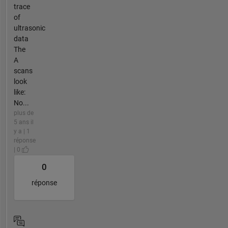
trace
of
ultrasonic
data
The
A
scans
look
like:
No...
plus de
5 ans il
y a | 1
réponse
| 0
0
réponse