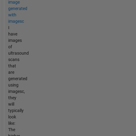
image
generated
with
imagesc
I
have
images
of
ultrasound
scans
that
are
generated
using
imagesc,
they
will
typically
look
like:
The
higher