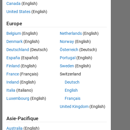
Followers:
Canada
(English)
0
United States
(English)
Following:
Europe
0
Belgium
(English)
Netherlands
(English)
Denmark
(English)
Norway
(English)
Follow
Deutschland
(Deutsch)
Österreich
(Deutsch)
España
(Español)
Portugal
(English)
Finland
(English)
Sweden
(English)
Tableau de bord
France
(Français)
Switzerland
Statistiques
Ireland
(English)
Deutsch
Italia
(Italiano)
English
MATLAB Answers
Luxembourg
(English)
Français
-2
-1
3
2
United Kingdom
(English)
Asie-Pacifique
Australia
(English)