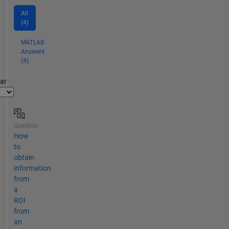
All
(4)
MATLAB
Answers
(4)
par
Question
How
to
obtain
information
from
a
ROI
from
an