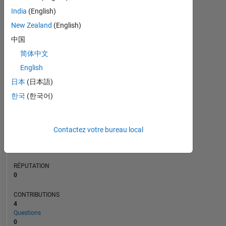
CONTRIBUTIONS
L
1
India
(English)
New Zealand
(English)
中国
0
简体中文
02/21
10/21
06/22
02/23
06/24
02/25
10/25
06/26
03/21
12/21
09/22
06/23
03/24
12/24
09/25
06/20
04/21
02/22
12/22
10/23
L
08/24
06/25
04/26
CHRONOLOGIE
English
日本
(日本語)
한국
(한국어)
RANG
275
768
of
Contactez votre bureau local
302
028
RÉPUTATION
0
CONTRIBUTIONS
4
Questions
0