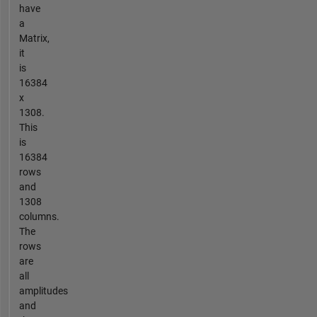
have
a
Matrix,
it
is
16384
x
1308.
This
is
16384
rows
and
1308
columns.
The
rows
are
all
amplitudes
and