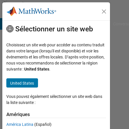
Passer au contenu
Community
Profile
B Answers
File Exchange
Cody
AI Chat Playground
Convers
Sélectionner un site web
Choisissez un site web pour accéder au contenu traduit
islam
dans votre langue (lorsqu'il est disponible) et voir les
événements et les offres locales. D’après votre position,
dib
nous vous recommandons de sélectionner la région
suivante :
United States
.
Last
seen:
presque
United States
3 ans il
y a
Vous pouvez également sélectionner un site web dans
|
la liste suivante :
Actif
depuis
Amériques
2020
América Latina
(Español)