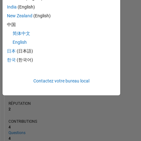
CONTRIBUTIONS
L
3
India
(English)
2
New Zealand
(English)
1
中国
0
简体中文
10/20
06/21
02/22
10/22
06/23
02/24
10/24
06/25
02/26
12/20
10/21
08/22
04/24
02/25
12/25
02/20
01/21
12/21
11/22
L
10/23
09/24
08/25
07/26
CHRONOLOGIE
English
日本
(日本語)
한국
(한국어)
RANG
17
321
of
Contactez votre bureau local
302
031
RÉPUTATION
2
CONTRIBUTIONS
4
Questions
4