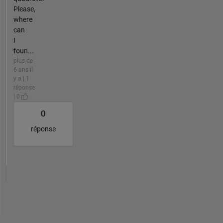
Please,
where
can
I
foun...
plus de
6 ans il
y a | 1
réponse
| 0
0
réponse