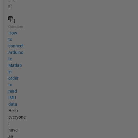
a | 0
Question
How
to
connect
Arduino
to
Matlab
in
order
to
read
IMU
data
Hello
everyone,
I
have
an