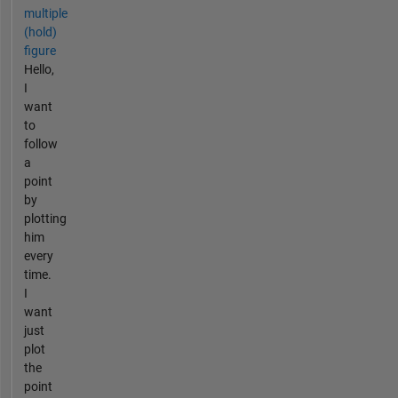
multiple
(hold)
figure
Hello,
I
want
to
follow
a
point
by
plotting
him
every
time.
I
want
just
plot
the
point