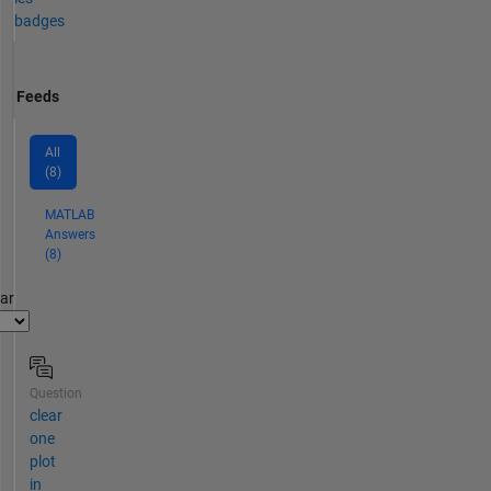
badges
Feeds
All
(8)
MATLAB
Answers
(8)
par
Question
clear
one
plot
in