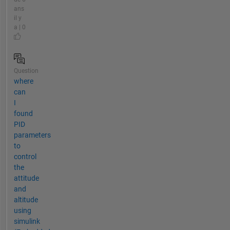
ans
il y
a | 0
Question
where
can
I
found
PID
parameters
to
control
the
attitude
and
altitude
using
simulink