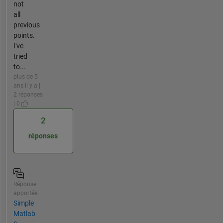
not
all
previous
points.
I've
tried
to...
plus de 5
ans il y a |
2 réponses
| 0
2
réponses
Réponse
apportée
Simple
Matlab