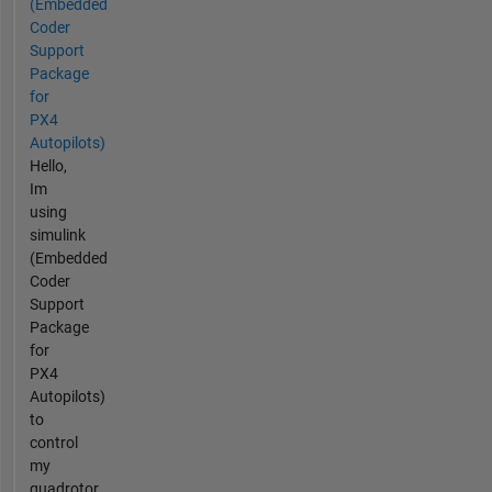
(Embedded
Coder
Support
Package
for
PX4
Autopilots)
Hello,
Im
using
simulink
(Embedded
Coder
Support
Package
for
PX4
Autopilots)
to
control
my
quadrotor