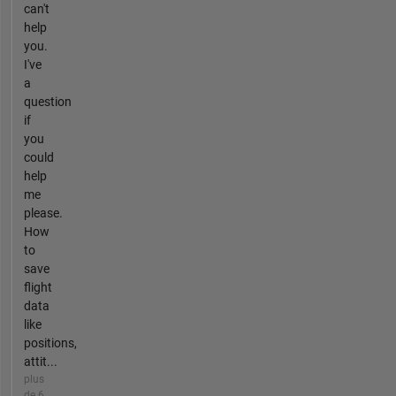
can't
help
you.
I've
a
question
if
you
could
help
me
please.
How
to
save
flight
data
like
positions,
attit...
plus
de 6