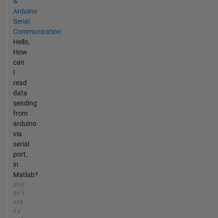
&
Arduino
Serial
Communication
Hello,
How
can
I
read
data
sending
from
arduino
via
serial
port,
in
Matlab?
plus
de 5
ans
il y