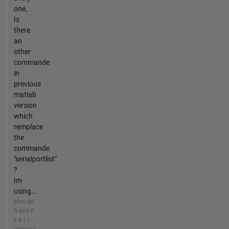
one,
Is
there
an
other
commande
in
previous
matlab
version
which
remplace
the
commande
"serialportlist"
?
Im
using...
plus de
5 ans il
y a | 1
réponse