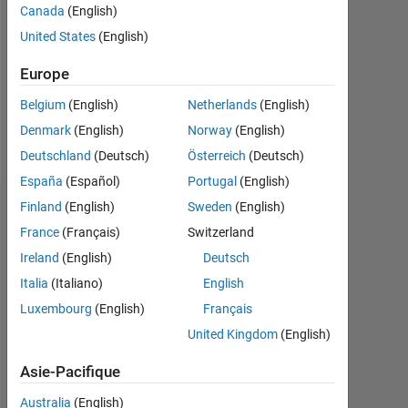
Followers:
Canada
(English)
0
United States
(English)
Following:
Europe
0
Belgium
(English)
Netherlands
(English)
Denmark
(English)
Norway
(English)
Follow
Deutschland
(Deutsch)
Österreich
(Deutsch)
España
(Español)
Portugal
(English)
Finland
(English)
Sweden
(English)
Tableau de bord
France
(Français)
Switzerland
Statistiques
Ireland
(English)
Deutsch
Italia
(Italiano)
English
MATLAB Answers
Luxembourg
(English)
Français
-2
-1
7
6
United Kingdom
(English)
5
Asie-Pacifique
4
Australia
(English)