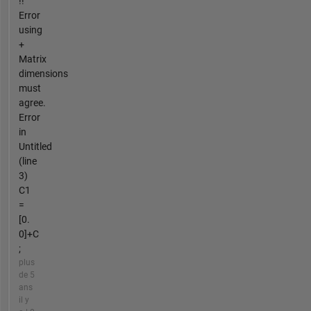
!!
Error
using
+
Matrix
dimensions
must
agree.
Error
in
Untitled
(line
3)
C1
=
[0.
0]+C
;
plus
de 5
ans
il y