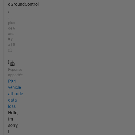
qGroundControl
,
...
plus
de 6
ans
il y
a | 0
Réponse
apportée
PX4
vehicle
attitude
data
loss
Hello,
Im
sorry,
I