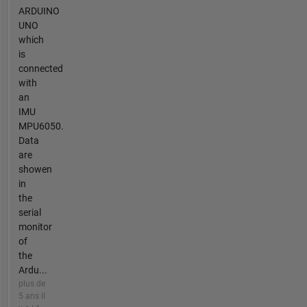
ARDUINO
UNO
which
is
connected
with
an
IMU
MPU6050.
Data
are
showen
in
the
serial
monitor
of
the
Ardu...
plus de
5 ans il