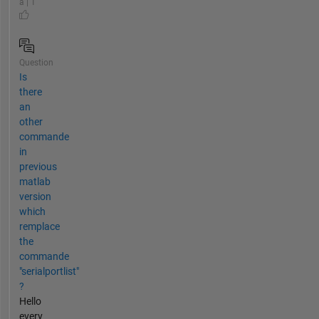
a | 1
Question
Is
there
an
other
commande
in
previous
matlab
version
which
remplace
the
commande
"serialportlist"
?
Hello
every