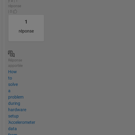
y a | 1
réponse
| 0
1
réponse
Réponse
apportée
How
to
solve
a
problem
during
hardware
setup
'Accelerometer
data
from