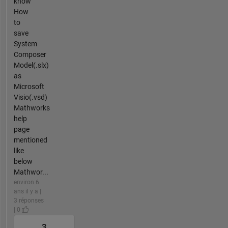
know
How
to
save
System
Composer
Model(.slx)
as
Microsoft
Visio(.vsd)
Mathworks
help
page
mentioned
like
below
Mathwor...
environ 6
ans il y a |
3 réponses
| 0
3