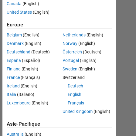
depuis
Canada
(English)
2020
United States
(English)
Followers:
Europe
0
Belgium
(English)
Netherlands
(English)
Following:
Denmark
(English)
Norway
(English)
0
Deutschland
(Deutsch)
Österreich
(Deutsch)
España
(Español)
Portugal
(English)
Follow
Finland
(English)
Sweden
(English)
France
(Français)
Switzerland
Ireland
(English)
Deutsch
Tableau de bord
Italia
(Italiano)
English
Luxembourg
(English)
Français
Statistiques
United Kingdom
(English)
MATLAB Answers
Asie-Pacifique
-2
-1
3
2
Australia
(English)