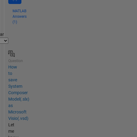
MATLAB
Answers
(1)
par
Question
How
to
save
System
Composer
Model(.slx)
as
Microsoft
Visio(.vsd)
Let
me