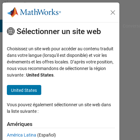
Passer au contenu
Community
Profile
B Answers
File Exchange
Cody
AI Chat Playground
Convers
Sélectionner un site web
Choisissez un site web pour accéder au contenu traduit
MIN
dans votre langue (lorsqu'il est disponible) et voir les
événements et les offres locales. D’après votre position,
GU
nous vous recommandons de sélectionner la région
suivante :
United States
.
PARK
Last
United States
seen:
plus
Vous pouvez également sélectionner un site web dans
d'un
la liste suivante :
an il
y a
Amériques
|
Actif
América Latina
(Español)