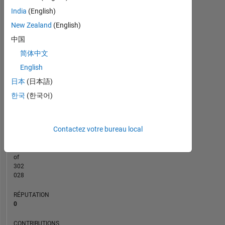
India
(English)
CONTRIBUTIONS
New Zealand
(English)
L
1
中国
简体中文
English
0
日本
(日本語)
01/21
09/21
05/22
01/23
09/23
05/24
01/25
09/25
05/26
02/21
11/21
08/22
05/23
02/24
11/24
08/25
05/20
04/21
03/22
02/23
L
01/24
12/24
11/25
한국
(한국어)
CHRONOLOGIE
Contactez votre bureau local
RANG
276
041
of
302
028
RÉPUTATION
0
CONTRIBUTIONS