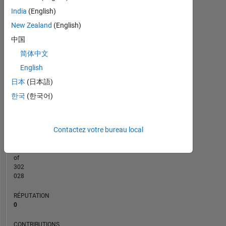
India
(English)
CONTRIBUTIONS
New Zealand
(English)
L
1
中国
简体中文
English
0
日本
(日本語)
01/21
09/21
05/22
01/23
09/23
05/24
01/25
09/25
05/26
02/21
11/21
08/22
05/23
02/24
11/24
08/25
05/20
04/21
03/22
02/23
L
01/24
12/24
11/25
한국
(한국어)
CHRONOLOGIE
Contactez votre bureau local
RANG
276
041
of
302
028
RÉPUTATION
0
CONTRIBUTIONS