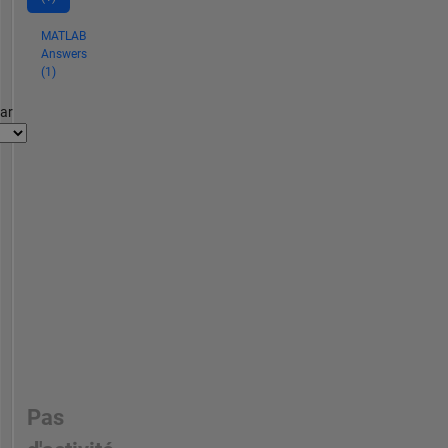
MATLAB
Answers
(1)
par
Pas