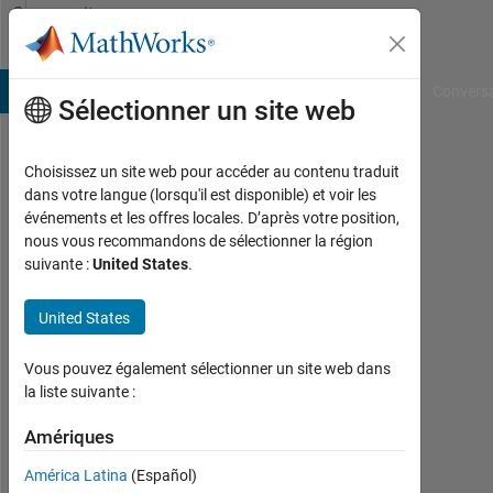
Passer au contenu
Community
Profile
B Answers
File Exchange
Cody
AI Chat Playground
Convers
Sélectionner un site web
Choisissez un site web pour accéder au contenu traduit
MIN
dans votre langue (lorsqu'il est disponible) et voir les
événements et les offres locales. D’après votre position,
GU
nous vous recommandons de sélectionner la région
suivante :
United States
.
PARK
Last
United States
seen:
plus
Vous pouvez également sélectionner un site web dans
d'un
la liste suivante :
an il
y a
Amériques
|
Actif
América Latina
(Español)