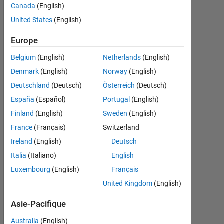
depuis
Canada
(English)
2020
United States
(English)
Followers:
Europe
0
Belgium
(English)
Netherlands
(English)
Following:
Denmark
(English)
Norway
(English)
0
Deutschland
(Deutsch)
Österreich
(Deutsch)
España
(Español)
Portugal
(English)
Follow
Finland
(English)
Sweden
(English)
France
(Français)
Switzerland
Ireland
(English)
Deutsch
Tableau de bord
Italia
(Italiano)
English
Luxembourg
(English)
Français
Statistiques
United Kingdom
(English)
MATLAB Answers
Asie-Pacifique
-2
-1
3
2
Australia
(English)