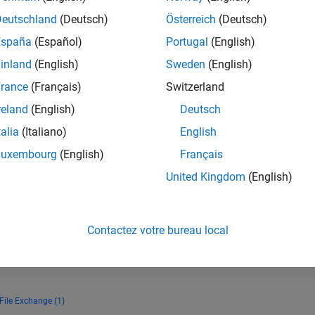
RANG
Deutschland
(Deutsch)
Österreich
(Deutsch)
20 432
of 178 223
España
(Español)
Portugal
(English)
CONTRIBUTIO
inland
(English)
Sweden
(English)
0
Problèmes
rance
(Français)
Switzerland
25
Solutions
reland
(English)
Deutsch
SCORE
282
talia
(Italiano)
English
Luxembourg
(English)
Français
NOMBRE DE
BADGES
United Kingdom
(English)
2
4
06/24
L
10/24
02/25
06/25
10/25
02/26
06/26
CHRONOLOGIE
Contactez votre bureau local
File Exchange (1)