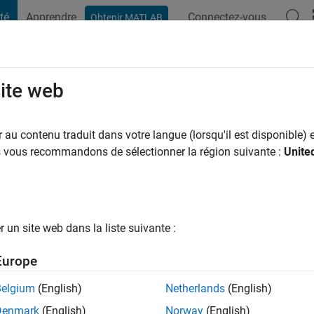
té
Apprendre
Connectez-vous
Obtenir MATLAB
t Playground
Conversaciones
Competiciones
Blogs
Publicac
site web
kakis
 a
|
Actif depuis 2022
au contenu traduit dans votre langue (lorsqu'il est disponible) e
ng:
0
us vous recommandons de sélectionner la région suivante :
Unite
e the bo$$
un site web dans la liste suivante :
Europe
tions
Belgium
(English)
Netherlands
(English)
Denmark
(English)
Norway
(English)