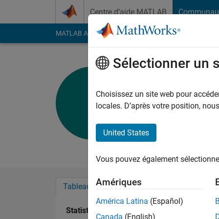
Passer au contenu
Centre d’aide MATLAB
Communau
MATLAB Answers
File Exchange
Cody
AI Cha
Sélectionner un 
Eamon Ge
Last seen: 7 mois il y
Choisissez un site web pour accéder 
Followers:
0
Followi
locales. D’après votre position, no
Follow
United States
paying the cost to b
Vous pouvez également sélectionner 
Amériques
Tableau de bord
Badges
Recommanda
América Latina
(Español)
Statistiques
Canada
(English)