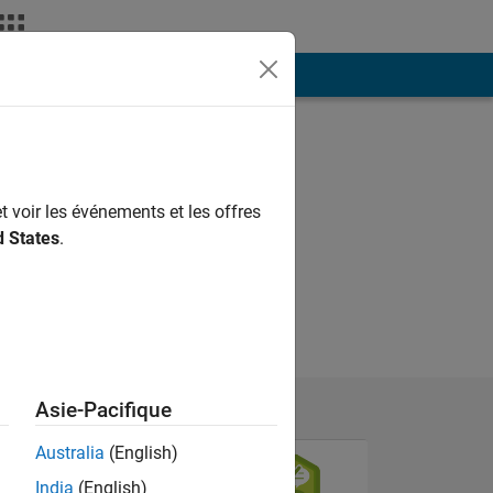
ión
Más
t voir les événements et les offres
d States
.
Asie-Pacifique
Australia
(English)
India
(English)