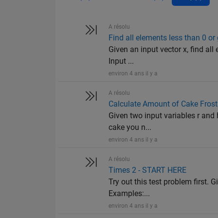
A résolu
Find all elements less than 0 o
Given an input vector x, find al
Input ...
environ 4 ans il y a
A résolu
Calculate Amount of Cake Frost
Given two input variables r and 
cake you n...
environ 4 ans il y a
A résolu
Times 2 - START HERE
Try out this test problem first. G
Examples:...
environ 4 ans il y a