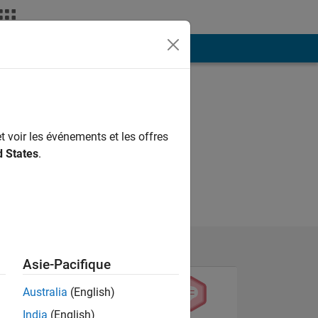
ión
Más
t voir les événements et les offres
d States
.
Asie-Pacifique
Australia
(English)
India
(English)