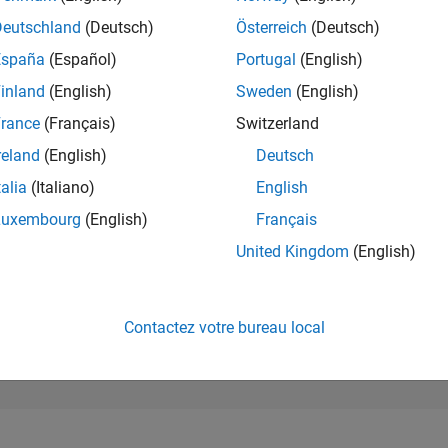
2 916
of 302 025
Deutschland
(Deutsch)
Österreich
(Deutsch)
España
(Español)
Portugal
(English)
RÉPUTATION
20
inland
(English)
Sweden
(English)
rance
(Français)
Switzerland
CONTRIBUTIO
0
Questions
reland
(English)
Deutsch
10
Réponses
talia
(Italiano)
English
ACCEPTATION
Luxembourg
(English)
Français
VOS RÉPONS
0.00%
4
06/24
L
10/24
02/25
06/25
10/25
02/26
06/26
United Kingdom
(English)
CHRONOLOGIE
VOTES REÇUS
0
Contactez votre bureau local