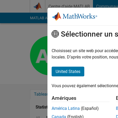
Passer au contenu
Centre d’aide MATLAB
Communau
MATLAB Answers
File Exchange
Cody
AI Cha
Sélectionner un 
Amritesh
Last seen: environ 4 a
Choisissez un site web pour accéder 
Followers:
0
Followi
locales. D’après votre position, no
Follow
United States
Vous pouvez également sélectionner 
Tableau de bord
Badges
Recommanda
Amériques
Statistiques
América Latina
(Español)
Canada
(English)
MATLAB Answers
Cody
All