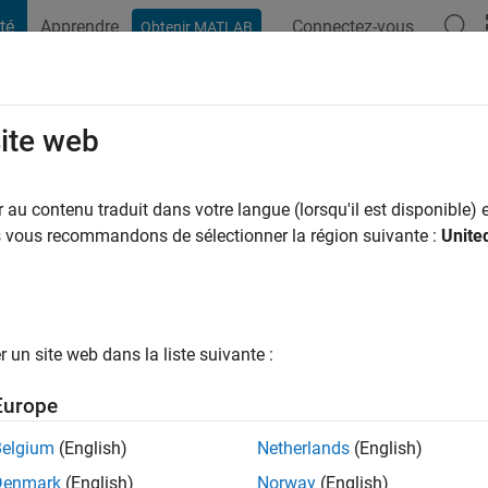
té
Apprendre
Connectez-vous
Obtenir MATLAB
t Playground
Conversaciones
Competiciones
Blogs
Publicac
site web
ns il y a
|
Actif depuis 2022
au contenu traduit dans votre langue (lorsqu'il est disponible) e
ng:
0
us vous recommandons de sélectionner la région suivante :
Unite
un site web dans la liste suivante :
tions
Europe
Belgium
(English)
Netherlands
(English)
RANG
Denmark
(English)
Norway
(English)