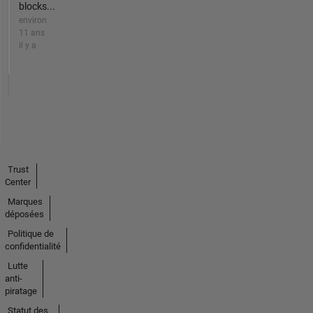
blocks...
environ
11 ans
il y a
Trust
Center
Marques
déposées
Politique de
confidentialité
Lutte
anti-
piratage
Statut des