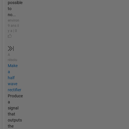
possible
to
no...
environ
9 ans il
y a | 0
A
résolu
Make
a
half
wave
rectifier
Produce
a
signal
that
outputs
the