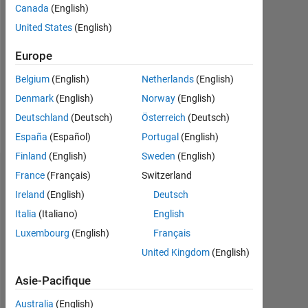
0
Canada
(English)
United States
(English)
Following:
0
Europe
Belgium
(English)
Netherlands
(English)
Follow
Denmark
(English)
Norway
(English)
Message
Deutschland
(Deutsch)
Österreich
(Deutsch)
España
(Español)
Portugal
(English)
Finland
(English)
Sweden
(English)
France
(Français)
Switzerland
Tableau de bord
Ireland
(English)
Deutsch
Statistiques
Italia
(Italiano)
English
Luxembourg
(English)
Français
MATLAB Answers
Cody
All
United Kingdom
(English)
-2
-1
3
4
2
Asie-Pacifique
Australia
(English)