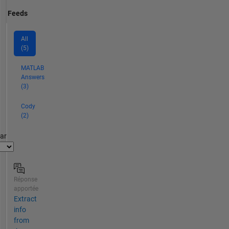
Feeds
All
(5)
MATLAB
Answers
(3)
Cody
(2)
par
Réponse
apportée
Extract
info
from