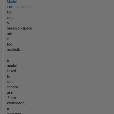
Model
Parametrization
No
sldd
&
baseworkspace
mix
is
too
restrictive
-
a
model
linked
to
sldd
cannot
use
'From
Workspace',
a
common