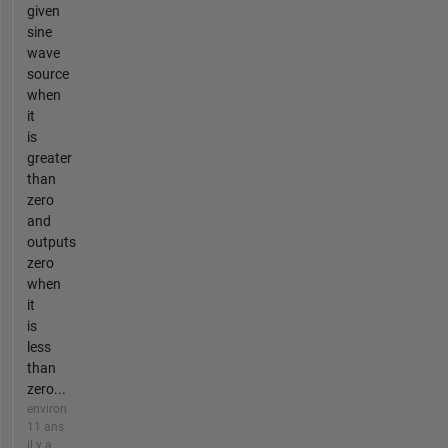
given
sine
wave
source
when
it
is
greater
than
zero
and
outputs
zero
when
it
is
less
than
zero...
environ
11 ans
il y a