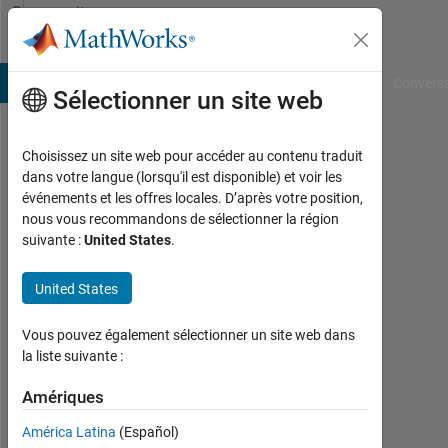
Passer au contenu
Community
Profile
B Answers
File Exchange
Cody
AI Chat Playground
Convers
Sélectionner un site web
Choisissez un site web pour accéder au contenu traduit
Wei
dans votre langue (lorsqu'il est disponible) et voir les
événements et les offres locales. D’après votre position,
Last
nous vous recommandons de sélectionner la région
seen:
suivante :
United States
.
plus
d'un
United States
an il
y a
|
Vous pouvez également sélectionner un site web dans
Actif
la liste suivante :
depuis
2015
Amériques
América Latina
(Español)
Followers: