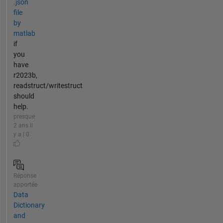
.json
file
by
matlab
if
you
have
r2023b,
readstruct/writestruct
should
help.
presque
2 ans il
y a | 0
Réponse
apportée
Data
Dictionary
and