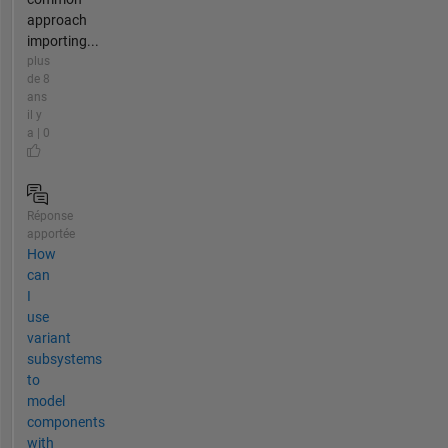
approach
importing...
plus
de 8
ans
il y
a | 0
Réponse
apportée
How
can
I
use
variant
subsystems
to
model
components
with