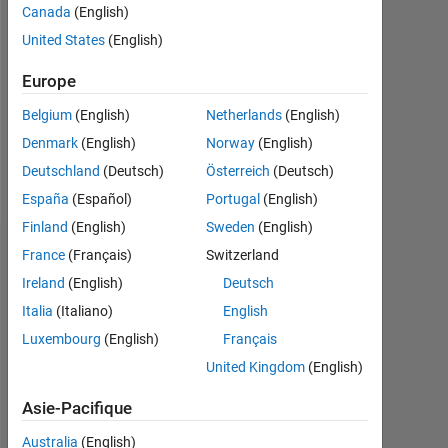
0
Canada
(English)
United States
(English)
Following:
0
Europe
Belgium
(English)
Netherlands
(English)
Follow
Denmark
(English)
Norway
(English)
Message
Deutschland
(Deutsch)
Österreich
(Deutsch)
España
(Español)
Portugal
(English)
Finland
(English)
Sweden
(English)
France
(Français)
Switzerland
Tableau de bord
Ireland
(English)
Deutsch
Statistiques
Italia
(Italiano)
English
Luxembourg
(English)
Français
MATLAB Answers
Cody
All
United Kingdom
(English)
-2
-1
3
4
2
Asie-Pacifique
Australia
(English)