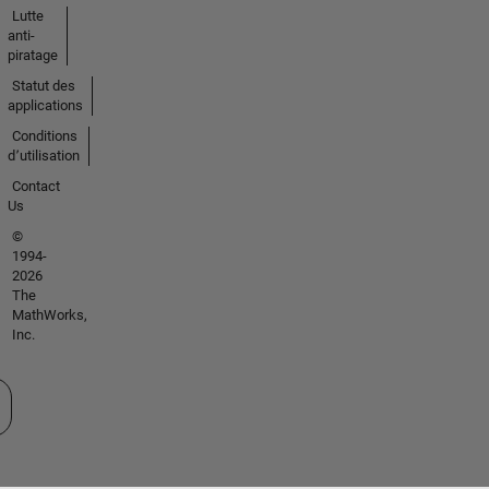
Lutte
anti-
piratage
Statut des
applications
Conditions
d՚utilisation
Contact
Us
©
1994-
2026
The
MathWorks,
Inc.
tionner un site web