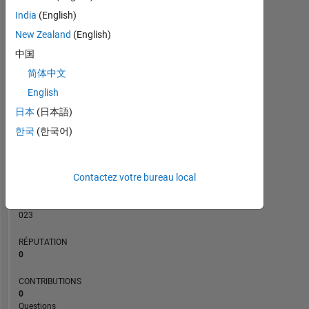
CONTRIBUTIONS
India
(English)
L
1
New Zealand
(English)
中国
简体中文
0
10/16
12/17
02/19
04/20
06/21
08/22
10/23
12/24
12/16
04/18
08/19
12/20
04/22
08/23
04/26
08/15
02/17
08/18
02/20
L
08/21
02/23
08/24
02/26
English
CHRONOLOGIE
日本
(日本語)
한국
(한국어)
RANG
106
Contactez votre bureau local
923
of
302
023
RÉPUTATION
0
CONTRIBUTIONS
0
Questions