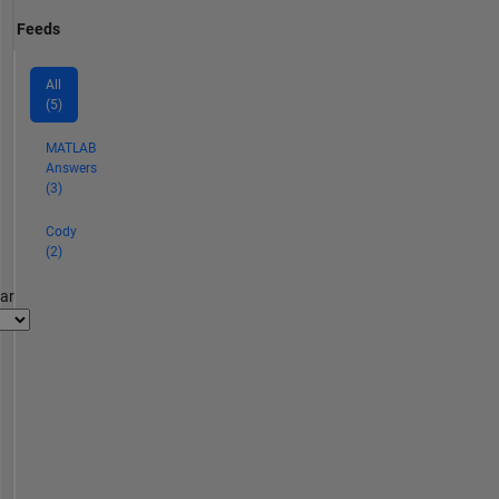
Feeds
All
(5)
MATLAB
Answers
(3)
Cody
(2)
par