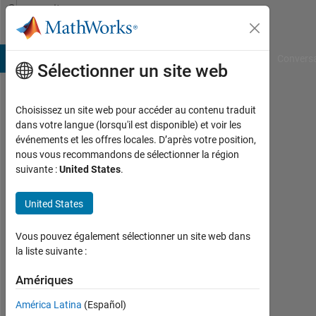
Passer au contenu
Community
Profile
B Answers
File Exchange
Cody
AI Chat Playground
Convers
Sélectionner un site web
Choisissez un site web pour accéder au contenu traduit
Wei
dans votre langue (lorsqu'il est disponible) et voir les
événements et les offres locales. D’après votre position,
Last
nous vous recommandons de sélectionner la région
seen:
suivante :
United States
.
plus
d'un
United States
an il
y a
|
Vous pouvez également sélectionner un site web dans
Actif
la liste suivante :
depuis
2015
Amériques
América Latina
(Español)
Followers: