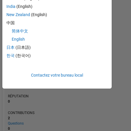
CONTRIBUTIONS
L
1
India
(English)
New Zealand
(English)
中国
0
简体中文
05/17
06/18
07/19
08/20
09/21
10/22
11/23
12/24
01/26
07/17
10/18
01/20
04/21
07/22
10/23
01/25
04/26
04/16
09/17
02/19
07/20
L
12/21
05/23
10/24
03/26
CHRONOLOGIE
English
日本
(日本語)
한국
(한국어)
RANG
227
581
of
Contactez votre bureau local
302
025
RÉPUTATION
0
CONTRIBUTIONS
2
Questions
0