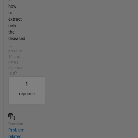
how
to
extract
only
the
diseased
...
presque
10 ans
il y a | 1
réponse
| 0
1
réponse
Question
Problem
related