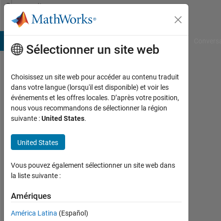
Passer au contenu
Community
Profile
B Answers
File Exchange
Cody
AI Chat Playground
Convers
Sélectionner un site web
Choisissez un site web pour accéder au contenu traduit
Bhagyashree
dans votre langue (lorsqu'il est disponible) et voir les
événements et les offres locales. D’après votre position,
Shivpuje
nous vous recommandons de sélectionner la région
suivante :
United States
.
Last
seen:
environ
United States
4 ans il
y a
Vous pouvez également sélectionner un site web dans
|
la liste suivante :
Actif
depuis
Amériques
2016
América Latina
(Español)