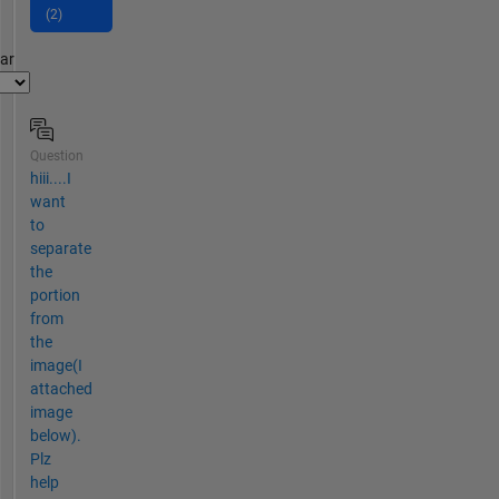
(2)
par
Question
hiii....I
want
to
separate
the
portion
from
the
image(I
attached
image
below).
Plz
help