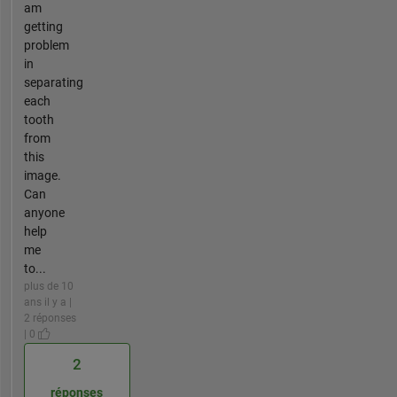
am
getting
problem
in
separating
each
tooth
from
this
image.
Can
anyone
help
me
to...
plus de 10
ans il y a |
2 réponses
| 0
2
réponses