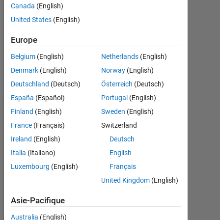
Followers:
Canada
(English)
0
United States
(English)
Following:
Europe
0
Belgium
(English)
Netherlands
(English)
Denmark
(English)
Norway
(English)
Follow
Deutschland
(Deutsch)
Österreich
(Deutsch)
España
(Español)
Portugal
(English)
Finland
(English)
Sweden
(English)
Tableau de bord
France
(Français)
Switzerland
Statistiques
Ireland
(English)
Deutsch
Italia
(Italiano)
English
MATLAB Answers
Luxembourg
(English)
Français
-2
-1
3
2
United Kingdom
(English)
Asie-Pacifique
Australia
(English)