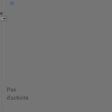
(2)
par
Pas
d'activité