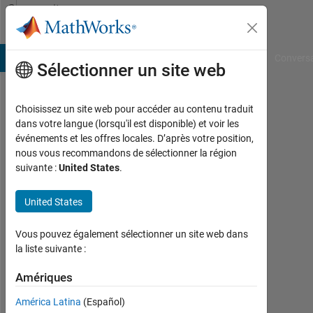
Passer au contenu
Community
Profile
B Answers
File Exchange
Cody
AI Chat Playground
Convers
Sélectionner un site web
Choisissez un site web pour accéder au contenu traduit
Bhagyashree
dans votre langue (lorsqu'il est disponible) et voir les
événements et les offres locales. D’après votre position,
Shivpuje
nous vous recommandons de sélectionner la région
suivante :
United States
.
Last
seen:
environ
United States
4 ans il
y a
Vous pouvez également sélectionner un site web dans
|
la liste suivante :
Actif
depuis
Amériques
2016
América Latina
(Español)