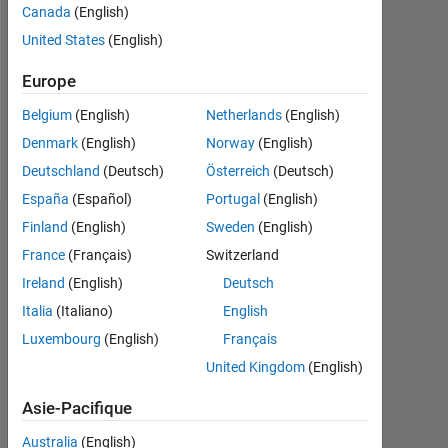
Followers:
Canada
(English)
0
United States
(English)
Following:
Europe
0
Belgium
(English)
Netherlands
(English)
Denmark
(English)
Norway
(English)
Follow
Deutschland
(Deutsch)
Österreich
(Deutsch)
España
(Español)
Portugal
(English)
Finland
(English)
Sweden
(English)
Tableau de bord
France
(Français)
Switzerland
Statistiques
Ireland
(English)
Deutsch
Italia
(Italiano)
English
MATLAB Answers
Luxembourg
(English)
Français
-2
-1
3
2
United Kingdom
(English)
Asie-Pacifique
Australia
(English)