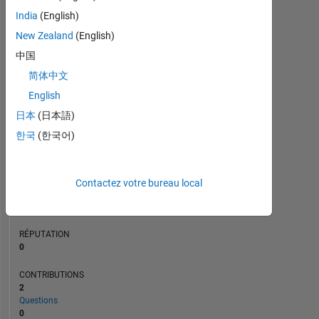
CONTRIBUTIONS
L
1
India
(English)
New Zealand
(English)
中国
0
简体中文
05/17
06/18
07/19
08/20
09/21
10/22
11/23
12/24
01/26
07/17
10/18
01/20
04/21
07/22
10/23
01/25
04/26
04/16
09/17
02/19
07/20
L
12/21
05/23
10/24
03/26
CHRONOLOGIE
English
日本
(日本語)
한국
(한국어)
RANG
227
584
of
Contactez votre bureau local
302
028
RÉPUTATION
0
CONTRIBUTIONS
2
Questions
0