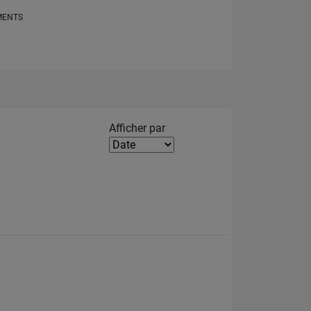
MENTS
Filter2
Afficher par