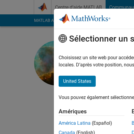
Passer au contenu
Centre d’aide MATLAB
Communau
MATLAB Answers
File Exchange
Cody
AI Cha
Sélectionner un 
Greg von 
University of 
Choisissez un site web pour accéder 
locales. D’après votre position, no
Actif depuis 2004
Followers:
2
Followi
United States
Follow
Messa
I am research associ
Vous pouvez également sélectionner 
Materials
Amériques
Professional Intere
América Latina
(Español)
Canada
(English)