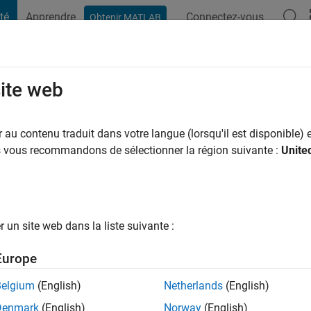
té
Apprendre
Connectez-vous
Obtenir MATLAB
t Playground
Conversaciones
Competiciones
Blogs
Publicac
site web
Winckel
New Mexico
au contenu traduit dans votre langue (lorsqu'il est disponible) e
us vous recommandons de sélectionner la région suivante :
Unite
ng:
0
ge
ate professor at the University of New Mexico Center for High T
un site web dans la liste suivante :
Europe
sts: PDE Constrained optimization, quantum mechanics, numeric
Belgium
(English)
Netherlands
(English)
Denmark
(English)
Norway
(English)