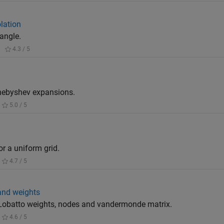
lation
tangle.
|
4.3 / 5
hebyshev expansions.
5.0 / 5
or a uniform grid.
4.7 / 5
and weights
obatto weights, nodes and vandermonde matrix.
4.6 / 5