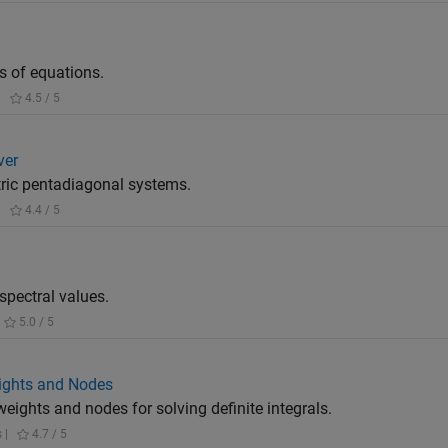
s of equations.
|
4.5 / 5
ver
ic pentadiagonal systems.
|
4.4 / 5
)
pectral values.
5.0 / 5
ights and Nodes
ghts and nodes for solving definite integrals.
 |
4.7 / 5