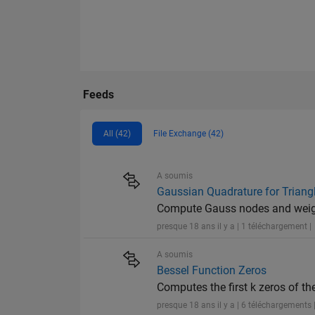
Feeds
All (42)
File Exchange (42)
A soumis
Gaussian Quadrature for Triang
Compute Gauss nodes and weight
presque 18 ans il y a | 1 téléchargement |
A soumis
Bessel Function Zeros
Computes the first k zeros of th
presque 18 ans il y a | 6 téléchargements 