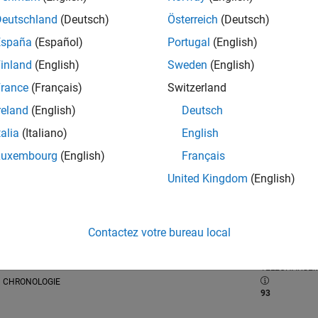
Deutschland
(Deutsch)
Österreich
(Deutsch)
tions
España
(Español)
Portugal
(English)
inland
(English)
Sweden
(English)
RANG
rance
(Français)
Switzerland
30
of 21 505
reland
(English)
Deutsch
RÉPUTATION
talia
(Italiano)
English
22 446
Luxembourg
(English)
Français
CLASSEMENT
United Kingdom
(English)
MOYEN
4.30
CONTRIBUTIO
Contactez votre bureau local
42
Fichiers
01/14
09/15
L
05/17
01/19
09/20
05/22
01/24
09/25
TÉLÉCHARGE
CHRONOLOGIE
93