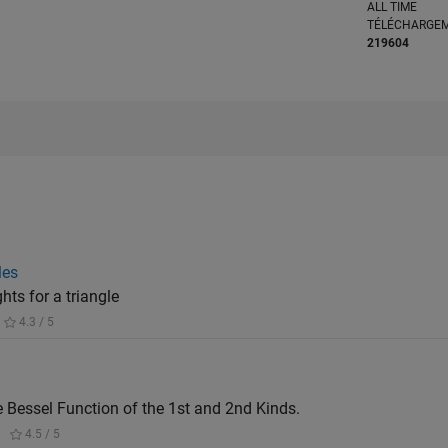
ALL TIME
TÉLÉCHARGE
219604
les
s for a triangle
4.3 / 5
e Bessel Function of the 1st and 2nd Kinds.
|
4.5 / 5