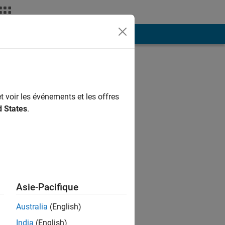
ión
Más
t voir les événements et les offres
d States
.
echnology
Asie-Pacifique
al methods
Australia
(English)
India
(English)