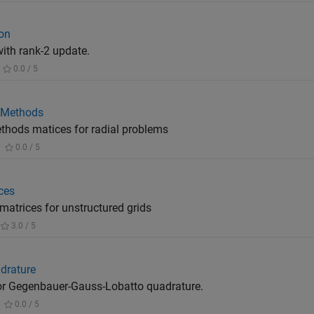
ion
ith rank-2 update.
0.0 / 5
l Methods
ethods matices for radial problems
0.0 / 5
nces
matrices for unstructured grids
3.0 / 5
drature
r Gegenbauer-Gauss-Lobatto quadrature.
0.0 / 5