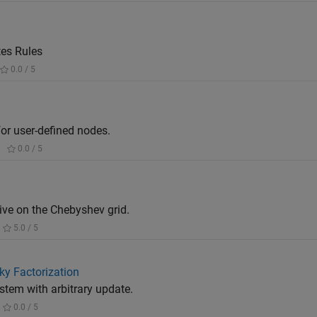
es Rules
0.0 / 5
or user-defined nodes.
|
0.0 / 5
ive on the Chebyshev grid.
5.0 / 5
ky Factorization
stem with arbitrary update.
0.0 / 5