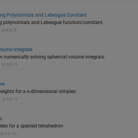
ting Polynomials and Lebesgue Constant
g polynomials and Lebesgue function/constant.
4.3 / 5
olume integrals
 numerically solving spherical volume integrals.
5.0 / 5
ure
eights for a n-dimensional simplex
5.0 / 5
a
es for a specied tetrahedron
5.0 / 5