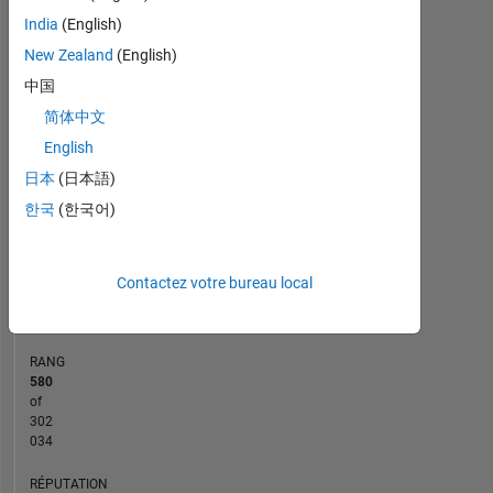
India
(English)
-2
-1
7
6
New Zealand
(English)
5
中国
CONTRIBUTIONS
4
简体中文
L
3
English
日本
(日本語)
2
한국
(한국어)
1
0
10/18
09/19
08/20
07/21
06/22
05/23
04/24
03/25
02/26
12/18
01/20
02/21
03/22
04/23
05/24
06/25
07/26
11/17
02/19
05/20
08/21
L
11/22
02/24
05/25
08/26
Contactez votre bureau local
CHRONOLOGIE
RANG
580
of
302
034
RÉPUTATION