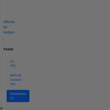
Afficher
les
badges
Feeds
All
(39)
MATLAB
Answers
(38)
Discussions
(1)
par