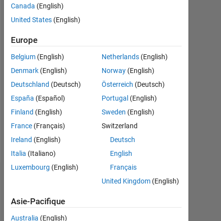
Canada
(English)
Actif
depuis
United States
(English)
2017
Europe
Followers:
Belgium
(English)
Netherlands
(English)
0
Denmark
(English)
Norway
(English)
Following:
Deutschland
(Deutsch)
Österreich
(Deutsch)
0
España
(Español)
Portugal
(English)
Finland
(English)
Sweden
(English)
Follow
France
(Français)
Switzerland
Message
Ireland
(English)
Deutsch
Italia
(Italiano)
English
Luxembourg
(English)
Français
Tableau de bord
United Kingdom
(English)
Asie-Pacifique
Statistiques
Australia
(English)
MATLAB Answers
Discussions
All