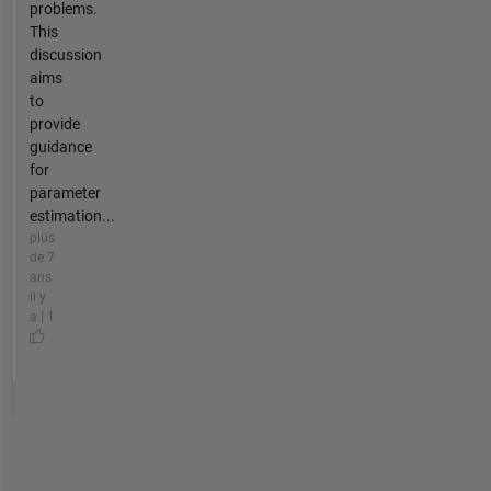
problems.
This
discussion
aims
to
provide
guidance
for
parameter
estimation...
plus
de 7
ans
il y
a | 1