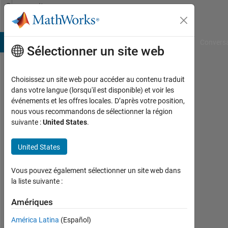
Passer au contenu
Community
Profile
B Answers
File Exchange
Cody
AI Chat Playground
Convers
Sélectionner un site web
Choisissez un site web pour accéder au contenu traduit
Sietse
dans votre langue (lorsqu'il est disponible) et voir les
événements et les offres locales. D’après votre position,
Braakman
nous vous recommandons de sélectionner la région
suivante :
United States
.
MathWorks
United States
Last
seen:
Vous pouvez également sélectionner un site web dans
plus
la liste suivante :
de 5
Amériques
ans il
y a
América Latina
(Español)
|