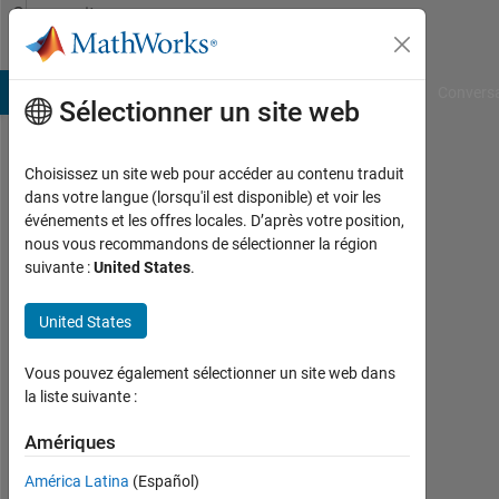
Passer au contenu
Community
Profile
B Answers
File Exchange
Cody
AI Chat Playground
Convers
Sélectionner un site web
Choisissez un site web pour accéder au contenu traduit
Sietse
dans votre langue (lorsqu'il est disponible) et voir les
événements et les offres locales. D’après votre position,
Braakman
nous vous recommandons de sélectionner la région
suivante :
United States
.
MathWorks
United States
Last
seen:
Vous pouvez également sélectionner un site web dans
plus
la liste suivante :
de 5
Amériques
ans il
y a
América Latina
(Español)
|