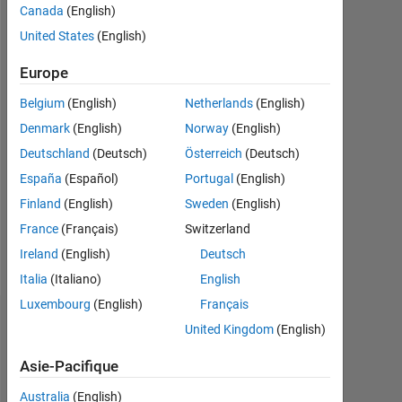
Canada
(English)
Actif
depuis
United States
(English)
2017
Europe
Followers:
Belgium
(English)
Netherlands
(English)
0
Denmark
(English)
Norway
(English)
Following:
Deutschland
(Deutsch)
Österreich
(Deutsch)
0
España
(Español)
Portugal
(English)
Finland
(English)
Sweden
(English)
Follow
France
(Français)
Switzerland
Message
Ireland
(English)
Deutsch
Italia
(Italiano)
English
Luxembourg
(English)
Français
Tableau de bord
United Kingdom
(English)
Asie-Pacifique
Statistiques
Australia
(English)
MATLAB Answers
Discussions
All