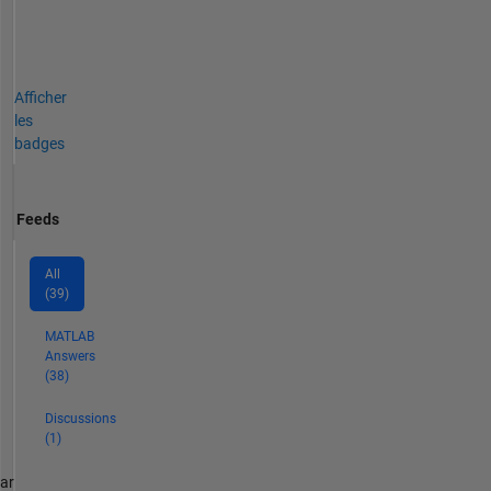
Afficher
les
badges
Feeds
All
(39)
MATLAB
Answers
(38)
Discussions
(1)
par