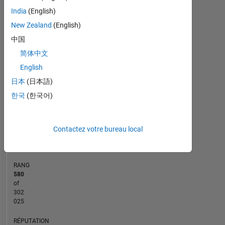
India
(English)
-2
-1
7
6
New Zealand
(English)
5
中国
CONTRIBUTIONS
4
简体中文
L
3
English
日本
(日本語)
2
한국
(한국어)
1
0
10/18
09/19
08/20
07/21
06/22
05/23
04/24
03/25
02/26
12/18
01/20
02/21
03/22
04/23
05/24
06/25
07/26
11/17
02/19
05/20
08/21
L
11/22
02/24
05/25
08/26
Contactez votre bureau local
CHRONOLOGIE
RANG
580
of
302
025
RÉPUTATION