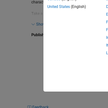
characterize the autonomous navigation sys
United States
(English)
Take a systems engineering approach to ver
and learn how simulations and physical test
F
Show more
few different path planning metrics like sm
F
metrics like OSPA and GOSPA.
Published: 12 Aug 2020
I
I
Feedback