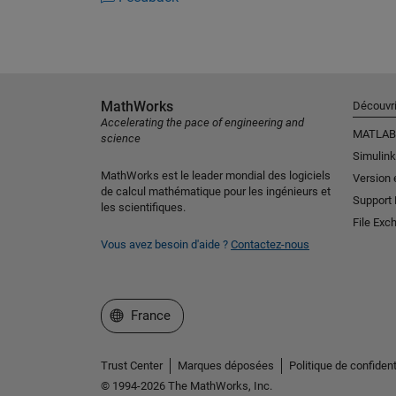
MathWorks
Découvri
Accelerating the pace of engineering and
MATLAB
science
Simulink
MathWorks est le leader mondial des logiciels
Version 
de calcul mathématique pour les ingénieurs et
Support
les scientifiques.
File Exc
Vous avez besoin d'aide ?
Contactez-nous
Sélectionner un site web
France
Trust Center
Marques déposées
Politique de confident
© 1994-2026 The MathWorks, Inc.