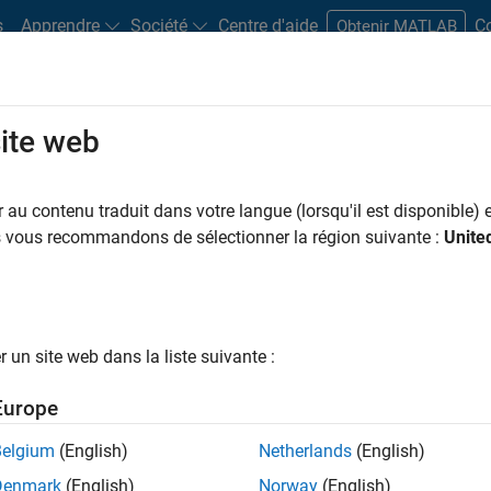
s
Apprendre
Société
Centre d'aide
C
Obtenir MATLAB
site web
Play
Video 
14:47
au contenu traduit dans votre langue (lorsqu'il est disponible) e
sources
us vous recommandons de sélectionner la région suivante :
Unite
Video
essment | Autonomous
un site web dans la liste suivante :
Europe
Belgium
(English)
Netherlands
(English)
see how you can use the different kinds of metrics to
Denmark
(English)
Norway
(English)