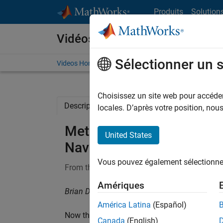
Passer au contenu
Produits
Solution
Vidéos
Sélectionner un 
Videos Home
Search
Choisissez un site web pour accéder 
Description
Full Transcript
Related Re
locales. D’après votre position, no
Metrics for System Ass
United States
Navigation, Part 6
Vous pouvez également sélectionner 
From the series:
Autonomous Navigation
Amériques
Brian Douglas, MathWorks
América Latina
(Español)
Now that you understand the overall system, 
Canada
(English)