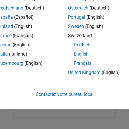
tem.
Deutschland
(Deutsch)
Österreich
(Deutsch)
ifying the autonomous navigation system end to end
España
(Español)
Portugal
(English)
s can complement each other. The video also covers a
inland
(English)
Sweden
(English)
oothness and minimum clearance as well as tracking
rance
(Français)
Switzerland
reland
(English)
Deutsch
talia
(Italiano)
English
Luxembourg
(English)
Français
United Kingdom
(English)
RELATED INFORMATION
Contactez votre bureau local
Try Navigation Toolbox