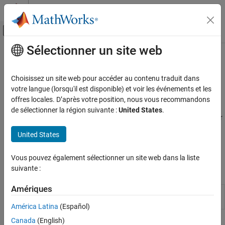
Passer au contenu
Centre d’aide MATLAB
Activer/désactiver l'affichage du menu d
Sélectionner un site web
Contenu principal
Accueil de la documentation
Explorer le hardware Arduino de
manière interactive avec Arduino
MATLAB
Choisissez un site web pour accéder au contenu traduit dans
Importation et analyse de données
Explorer
votre langue (lorsqu'il est disponible) et voir les événements et les
Importation et exportation de données
offres locales. D’après votre position, nous vous recommandons
de sélectionner la région suivante :
United States
.
Communication hardware et réseau
Configurer et contrôler le hardware Arduino avec Arduino Explorer
Cartes et kits hardware
Utilisez
Arduino Explorer
pour configurer le hardware Arduino de
United States
Hardware Arduino
manière interactive, lire, écrire et analyser les données de la carte,
et générer du code.
Catégorie
Vous pouvez également sélectionner un site web dans la liste
Installation et configuration
suivante :
Applications
Explorer le hardware Arduino de manière
interactive avec Arduino Explorer
Amériques
Arduino
Configure and control
Arduino
(depuis
Lire et écrire des données à partir des
Explorer
R2021b)
broches Arduino
América Latina
(Español)
Périphériques et protocoles
Canada
(English)