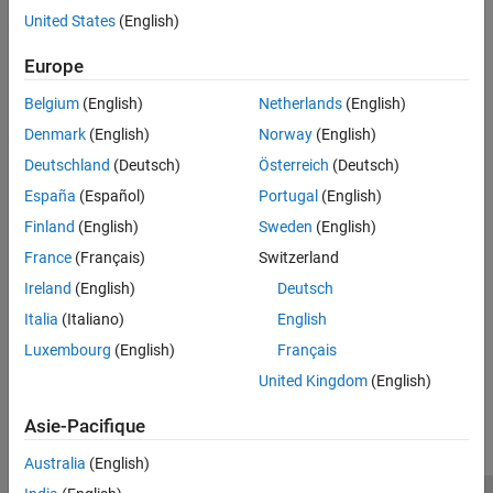
Rubriques
Étendre les fonctionnalités du support
United States
(English)
package
Using Arduino Explorer App
Applications
®
Europe
Learn how to use the Arduino
Explorer app to configure GPIO
Résolution des problèmes dans MATLAB
pins and communication protocol interfaces and visualize data.
Support Package for Arduino Hardware
Belgium
(English)
Netherlands
(English)
Measure Temperature and Control Peripherals Using the
Denmark
(English)
Norway
(English)
Arduino Explorer App
Deutschland
(Deutsch)
Österreich
(Deutsch)
This example helps you to use the Arduino® Explorer app to
España
(Español)
Portugal
(English)
connect to an Arduino board and control attached peripherals
depending on the temperature variations.
Finland
(English)
Sweden
(English)
France
(Français)
Switzerland
Informations connexes
Ireland
(English)
Deutsch
How to Use the Arduino Explorer App in MATLAB
Italia
(Italiano)
English
Luxembourg
(English)
Français
How useful was this information?
United Kingdom
(English)
Asie-Pacifique
Australia
(English)