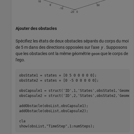
Ajouter des obstacles
Spécifiez les états de deux obstacles séparés du corps du moi
de 5 m dans des directions opposées sur l'axe
y
. Supposons
que les obstacles ont la même géométrie
que le corps de
geom
l'ego.
obsState1 = states + [0 5 0 0 0 0 0];

obsState2 = states + [0 -5 0 0 0 0 0];

obsCapsule1 = struct(
'ID'
,1,
'States'
,obsState1,
'Geomet
obsCapsule2 = struct(
'ID'
,2,
'States'
,obsState2,
'Geomet
addObstacle(obsList,obsCapsule1);

addObstacle(obsList,obsCapsule2);

cla

show(obsList,
"TimeStep"
,1:numSteps);