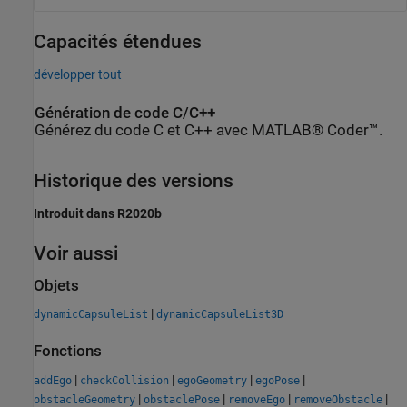
Capacités étendues
développer tout
Génération de code C/C++
Générez du code C et C++ avec MATLAB® Coder™.
Historique des versions
Introduit dans R2020b
Voir aussi
Objets
|
dynamicCapsuleList
dynamicCapsuleList3D
Fonctions
|
|
|
|
addEgo
checkCollision
egoGeometry
egoPose
|
|
|
|
obstacleGeometry
obstaclePose
removeEgo
removeObstacle