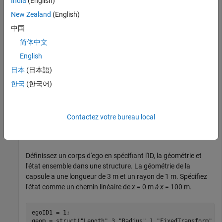
India
(English)
Visualisez les états de tous les objets de l'environnement à
différents horodatages. Validez le chemin du corps de l’ego en
New Zealand
(English)
vérifiant les collisions avec des obstacles dans
中国
l’environnement.
简体中文
Créez l'objet
. Extrayez le nombre
dynamicCapsuleList3D
English
maximum d'étapes à utiliser comme nombre d'horodatages
日本
(日本語)
pour vos chemins d'objet.
한국
(한국어)
obsList = dynamicCapsuleList3D;

numSteps = obsList.MaxNumSteps;
Contactez votre bureau local
Ajouter un corps d'ego
Définissez un corps d'ego en spécifiant l'ID, la géométrie et
l'état ensemble dans une structure. La géométrie de la
capsule a une longueur de 3 m et un rayon de 1 m. Spécifiez
l'état comme un chemin linéaire de
x
= 0 m
à x
= 100 m.
egoID1 = 1;

geom = struct(
"Length"
,3,
"Radius"
,1,
"FixedTransform"
,ey