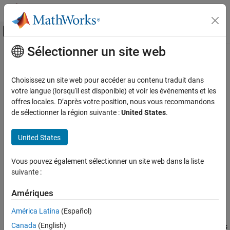
Passer au contenu
Centre d’aide MATLAB
Activer/désactiver l'affichage du menu d
Sélectionner un site web
Contenu principal
Accueil de la documentation
Cette page a été traduite par traduction automatique. Cliquez ici
pour voir la dernière version en anglais.
Robotique et systèmes autonomes
Choisissez un site web pour accéder au contenu traduit dans
votre langue (lorsqu'il est disponible) et voir les événements et les
addObstacle
Navigation Toolbox
offres locales. D’après votre position, nous vous recommandons
Planification de mouvement
de sélectionner la région suivante :
United States
.
Ajouter des obstacles à la liste des capsules 3D
addObstacle
United States
SUR CETTE PAGE
réduire tous les éléments de la page
Syntaxe
Syntaxe
Vous pouvez également sélectionner un site web dans la liste
Description
suivante :
addObstacle(capsuleListObj,obstacleStruct)
Exemples
status = addObstacle(capsuleListObj,obstacleStruct)
Arguments en entrée
Amériques
Description
Arguments de sortie
América Latina
(Español)
ajoute un ou
Capacités étendues
addObstacle(
,
)
capsuleListObj
obstacleStruct
Canada
(English)
plusieurs obstacles à la liste des capsules dynamiques 3D avec les
Historique des versions