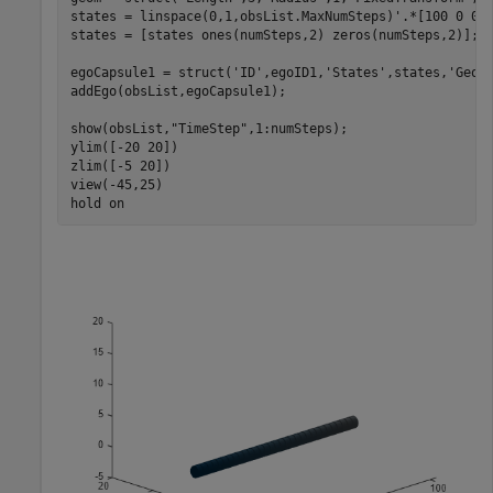
states = linspace(0,1,obsList.MaxNumSteps)'.*[100 0 0];
states = [states ones(numSteps,2) zeros(numSteps,2)];

egoCapsule1 = struct(
'ID'
,egoID1,
'States'
,states,
'Geom
addEgo(obsList,egoCapsule1);

show(obsList,
"TimeStep"
,1:numSteps);

ylim([-20 20])

zlim([-5 20])

view(-45,25)

hold 
on