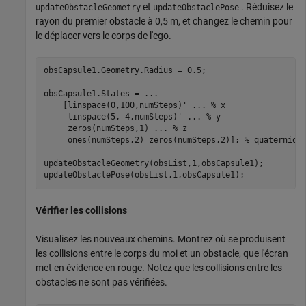
et
. Réduisez le
updateObstacleGeometry
updateObstaclePose
rayon du premier obstacle à 0,5 m, et changez le chemin pour
le déplacer vers le corps de l'ego.
obsCapsule1.Geometry.Radius = 0.5;

obsCapsule1.States = 
...
    [linspace(0,100,numSteps)' 
...
 % x
     linspace(5,-4,numSteps)' 
...
 % y
     zeros(numSteps,1) 
...
 % z
     ones(numSteps,2) zeros(numSteps,2)]; 
% quaternion
updateObstacleGeometry(obsList,1,obsCapsule1);

updateObstaclePose(obsList,1,obsCapsule1);
Vérifier les collisions
Visualisez les nouveaux chemins. Montrez où se produisent
les collisions entre le corps du moi et un obstacle, que l'écran
met en évidence en rouge. Notez que les collisions entre les
obstacles ne sont pas vérifiées.