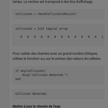
temps. Le vecteur est transposé à des fins d'affichage.
collisions = checkCollision(obsList)'
collisions = 
1x31 logical array
   0   0   0   0   0   0   0   0   0   0   0   0   1   
Pour valider des chemins avec un grand nombre d'étapes,
utilisez la fonction
sur le vecteur des valeurs de collision.
any
if
 any(collisions)

    disp(
"Collision detected."
end
Mettre à jour le chemin de l'ego