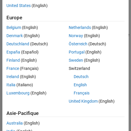
valeurs d'ID, d'état et de géométrie spécifiées données dans
United States
(English)
Voir aussi
.
obstacleStruct
Europe
exemple
Belgium
(English)
Netherlands
(English)
renvoie
= addObstacle(
,
)
status
capsuleListObj
obstacleStruct
Denmark
(English)
Norway
(English)
en outre un indicateur indiquant si chaque obstacle spécifié a été
Deutschland
(Deutsch)
Österreich
(Deutsch)
ajouté, mis à jour ou un doublon.
España
(Español)
Portugal
(English)
Exemples
Finland
(English)
Sweden
(English)
France
(Français)
Switzerland
réduire tout
Ireland
(English)
Deutsch
Construisez des chemins corporels de l'ego en
Italia
(Italiano)
English
3D et vérifiez les collisions avec des obstacles
Luxembourg
(English)
Français
en 3D
United Kingdom
(English)
Asie-Pacifique
Construisez un chemin corporel de l'ego et maintenez les
Australia
(English)
états d'obstacles à l'aide de l'objet
.
dynamicCapsuleList3D