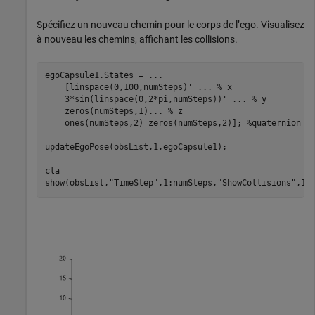
Spécifiez un nouveau chemin pour le corps de l’ego. Visualisez
à nouveau les chemins, affichant les collisions.
egoCapsule1.States = 
...
    [linspace(0,100,numSteps)' 
...
 % x
    3*sin(linspace(0,2*pi,numSteps))' 
...
 % y
    zeros(numSteps,1)
...
 % z
    ones(numSteps,2) zeros(numSteps,2)]; 
%quaternion  
updateEgoPose(obsList,1,egoCapsule1);

cla

show(obsList,
"TimeStep"
,1:numSteps,
"ShowCollisions"
,1)