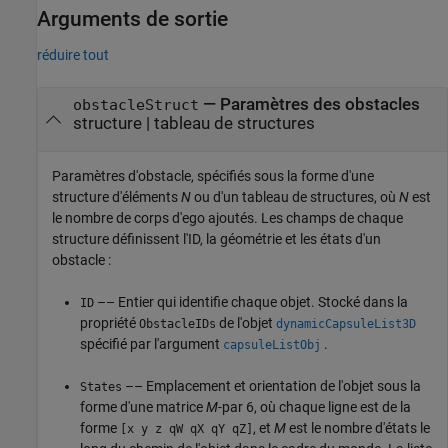
Arguments de sortie
réduire tout
— Paramètres des obstacles
obstacleStruct
structure | tableau de structures
Paramètres d'obstacle, spécifiés sous la forme d'une
structure d'éléments
N
ou d'un tableau de structures, où
N
est
le nombre de corps d'ego ajoutés. Les champs de chaque
structure définissent l'ID, la géométrie et les états d'un
obstacle :
–– Entier qui identifie chaque objet. Stocké dans la
ID
propriété
de l'objet
ObstacleIDs
dynamicCapsuleList3D
spécifié par l'argument
.
capsuleListObj
–– Emplacement et orientation de l'objet sous la
States
forme d'une matrice
M
-par 6, où chaque ligne est de la
forme
, et
M
est le nombre d'états le
[x y z qW qX qY qZ]