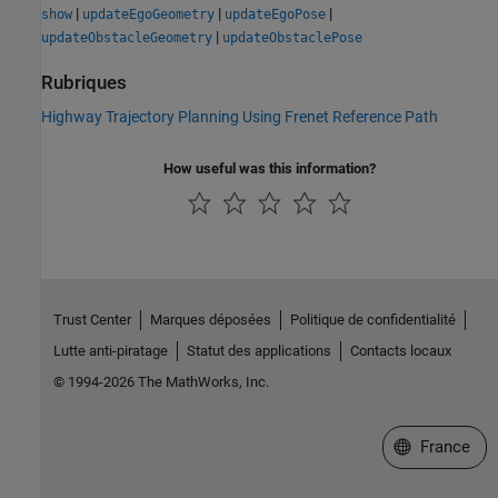
|
|
|
show
updateEgoGeometry
updateEgoPose
|
updateObstacleGeometry
updateObstaclePose
Rubriques
Highway Trajectory Planning Using Frenet Reference Path
How useful was this information?
Trust Center
Marques déposées
Politique de confidentialité
Lutte anti-piratage
Statut des applications
Contacts locaux
© 1994-2026 The MathWorks, Inc.
Sélectionner 
France