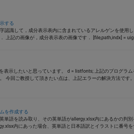
示する
字認識して，成分表示表内に含まれているアレルゲンを使用し
，成分表示表の画像です． [file,path,indx] = uigetfile({'*
表示したいと思っています。 d = listfonts; 上記のプログ
。 今回ご教授して頂きたい点は、上記エラーの解決方法です。
ムを作成する
単語を読み取り、その英単語がallergy.xlsx内にあるかの
rgy.xlsx内にあった場合、英単語と日本語訳とイラストに番号