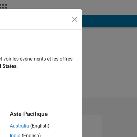
ión
Más
t voir les événements et les offres
d States
.
Asie-Pacifique
Australia
(English)
India
(English)