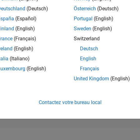
301 205
of 302 028
Deutschland
(Deutsch)
Österreich
(Deutsch)
España
(Español)
Portugal
(English)
RÉPUTATION
0
inland
(English)
Sweden
(English)
rance
(Français)
Switzerland
CONTRIBUTIO
11
Questions
reland
(English)
Deutsch
0
Réponses
talia
(Italiano)
English
ACCEPTATION
Luxembourg
(English)
Français
VOS RÉPONS
72.73%
3
11/23
L
04/24
09/24
02/25
07/25
12/25
05/26
United Kingdom
(English)
CHRONOLOGIE
VOTES REÇUS
0
Contactez votre bureau local