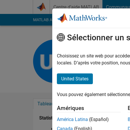
Passer au contenu
Centre d’aide MATLAB
Communau
MATLAB Answers
File Exchange
Cody
AI Cha
Sélectionner un 
竣 齊藤
Last seen: plus de 4 a
Choisissez un site web pour accéder 
Followers:
0
Followi
locales. D’après votre position, no
Follow
United States
Vous pouvez également sélectionner 
Tableau de bord
Badges
Recommanda
Amériques
Statistiques
América Latina
(Español)
Canada
(English)
MATLAB Answers