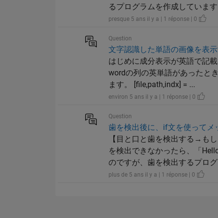
るプログラムを作成しています。 im
presque 5 ans il y a | 1 réponse | 0
Question
文字認識した単語の画像を表示
はじめに成分表示が英語で記載
wordの列の英単語があった
ます。 [file,path,indx] = ...
environ 5 ans il y a | 1 réponse | 0
Question
歯を検出後に、if文を使って
【目と口と歯を検出する→もし
を検出できなかったら、「Hell
のですが、歯を検出するプログラ
plus de 5 ans il y a | 1 réponse | 0