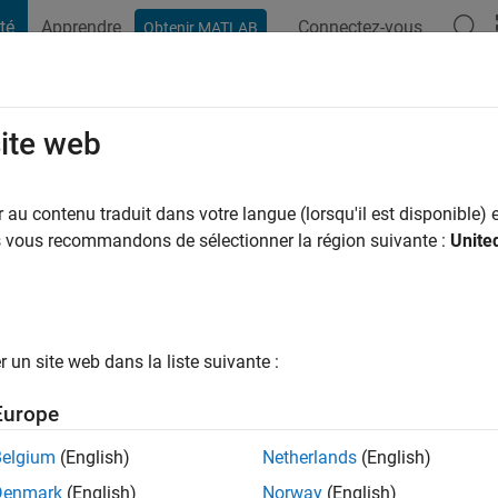
té
Apprendre
Connectez-vous
Obtenir MATLAB
t Playground
Conversaciones
Competiciones
Blogs
Publicac
site web
ns il y a
|
Actif depuis 2021
au contenu traduit dans votre langue (lorsqu'il est disponible) e
ng:
0
us vous recommandons de sélectionner la région suivante :
Unite
un site web dans la liste suivante :
tions
Europe
Belgium
(English)
Netherlands
(English)
RANG
Denmark
(English)
Norway
(English)