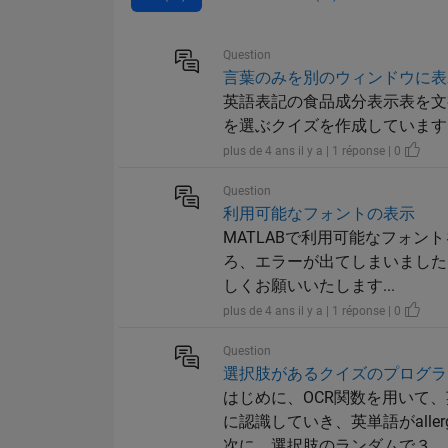
Question
言葉のみを別のウィンドウに表
英語表記の食品成分表示表を文
を選ぶクイズを作成しています． 上記の画像が
plus de 4 ans il y a | 1 réponse | 0
Question
利用可能なフォントの表示
MATLABで利用可能なフォントを
ろ、エラーが出てしまいました
しくお願いいたします...
plus de 4 ans il y a | 1 réponse | 0
Question
選択肢があるクイズのプログラ
はじめに、OCR関数を用いて、英
に認識していき、英単語がalle
次に、選択肢のランダムで３...