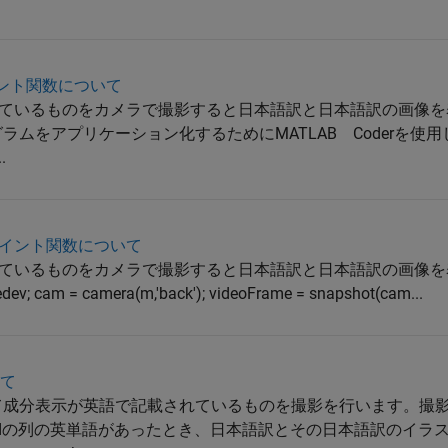
ポイント関数について
れているものをカメラで撮影すると日本語訳と日本語訳の画像
ラムをアプリケーション化するためにMATLAB Coderを使
.
ポイント関数について
れているものをカメラで撮影すると日本語訳と日本語訳の画像
am = camera(m,'back'); videoFrame = snapshot(cam...
いて
て成分表示が英語で記載されているものを撮影を行います。撮
rdの列の英単語があったとき、日本語訳とその日本語訳のイラ