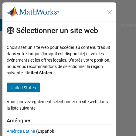
Passer au contenu
Community
Profile
B Answers
File Exchange
Cody
AI Chat Playground
Convers
Sélectionner un site web
Choisissez un site web pour accéder au contenu traduit
codeconstructo
dans votre langue (lorsqu'il est disponible) et voir les
événements et les offres locales. D’après votre position,
Last
nous vous recommandons de sélectionner la région
seen:
suivante :
United States
.
plus
d'un
United States
an il
y a
|
Vous pouvez également sélectionner un site web dans
Actif
la liste suivante :
depuis
2023
Amériques
América Latina
(Español)
Followers: