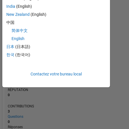
India
(English)
New Zealand
(English)
0
中国
06/23
11/23
04/24
09/24
02/25
12/25
05/26
01/23
07/23
01/24
07/24
L
01/25
07/25
01/26
07/26
简体中文
CHRONOLOGIE
English
日本
(日本語)
RANG
한국
(한국어)
181
546
of
302
Contactez votre bureau local
031
RÉPUTATION
0
CONTRIBUTIONS
3
Questions
0
Réponses