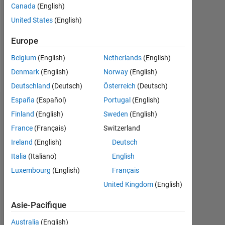
0
Canada
(English)
United States
(English)
Following:
0
Europe
Belgium
(English)
Netherlands
(English)
Follow
Denmark
(English)
Norway
(English)
Deutschland
(Deutsch)
Österreich
(Deutsch)
España
(Español)
Portugal
(English)
Tableau de bord
Finland
(English)
Sweden
(English)
France
(Français)
Switzerland
Statistiques
Ireland
(English)
Deutsch
MATLAB Answers
Italia
(Italiano)
English
Luxembourg
(English)
Français
-2
-1
3
2
United Kingdom
(English)
CONTRIBUTIONS
Asie-Pacifique
L
1
Australia
(English)