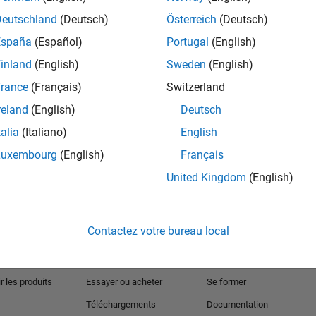
 what motion planning means and how we can use a
Deutschland
(Deutsch)
Österreich
(Deutsch)
en walk through two popular approaches for creating
 and sampling-based algorithms like RRT and RRT*.
España
(Español)
Portugal
(English)
inland
(English)
Sweden
(English)
rance
(Français)
Switzerland
reland
(English)
Deutsch
talia
(Italiano)
English
Luxembourg
(English)
Français
United Kingdom
(English)
Contactez votre bureau local
r les produits
Essayer ou acheter
Se former
Téléchargements
Documentation