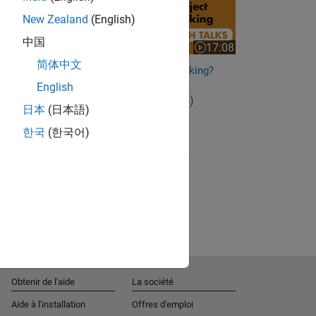
New Zealand
(English)
中国
17:08
Video length is 17:08
简体中文
What Is Extended Object Tracking?
English
View full series
(6 Videos)
日本
(日本語)
RELATED VIDEOS
한국
(한국어)
View more related videos
Obtenir de l'aide
La société
Aide à l'installation
Offres d'emploi