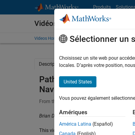
Passer au contenu
Produits
Solution
Vidéos
Sélectionner un 
Videos Home
Search
Choisissez un site web pour accéder 
Description
Full Transcript
Related Re
locales. D’après votre position, no
Path Planning with A* a
United States
Navigation, Part 4
Vous pouvez également sélectionner 
From the series:
Autonomous Navigation
Amériques
Brian Douglas, MathWorks
América Latina
(Español)
This video explores some of the ways that we
Canada
(English)