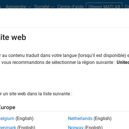
s
Apprendre
Société
Centre d'aide
C
Obtenir MATLAB
site web
Play
Video 
17:54
au contenu traduit dans votre langue (lorsqu'il est disponible) e
sources
us vous recommandons de sélectionner la région suivante :
Unite
Video
nd RRT | Autonomous
un site web dans la liste suivante :
Europe
Belgium
(English)
Netherlands
(English)
 can use a map like a binary occupancy grid for
Denmark
(English)
Norway
(English)