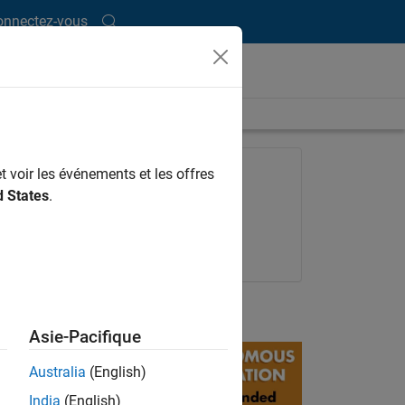
onnectez-vous
length is 17:54
FEATURED PRODUCT
t voir les événements et les offres
d States
.
Navigation Toolbox
Try for free
Get pricing
UP NEXT:
Asie-Pacifique
Australia
(English)
India
(English)