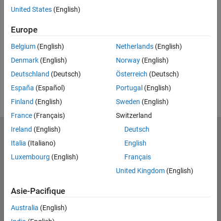
Related Resources
United States
(English)
Feedback
Europe
Belgium
(English)
Netherlands
(English)
UP NEXT
Denmark
(English)
Norway
(English)
RELATED VIDEOS
Deutschland
(Deutsch)
Österreich
(Deutsch)
View more related videos
España
(Español)
Portugal
(English)
Finland
(English)
Sweden
(English)
France
(Français)
Switzerland
Ireland
(English)
Deutsch
MathWorks
Italia
(Italiano)
English
Accelerating the pace of engineering and science
Luxembourg
(English)
Français
Découvrir les produits
United Kingdom
(English)
Essayer ou acheter
Asie-Pacifique
Se former
Australia
(English)