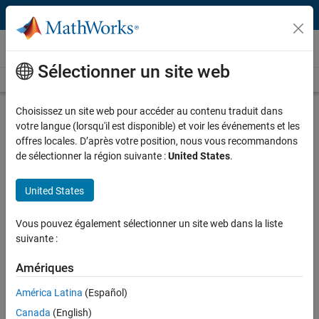
Passer au contenu
Vidéos
Sélectionner un site web
Videos Home
Search
Play
Vi
30:55
Choisissez un site web pour accéder au contenu traduit dans
votre langue (lorsqu'il est disponible) et voir les événements et les
Description
offres locales. D’après votre position, nous vous recommandons
de sélectionner la région suivante :
United States
.
Video
Modeling and Simulation of
Autonomous Mobile Robot
United States
Algorithms
Vous pouvez également sélectionner un site web dans la liste
Recorded: 26 May 2022
suivante :
Amériques
Full Transcript
América Latina
(Español)
Canada
(English)