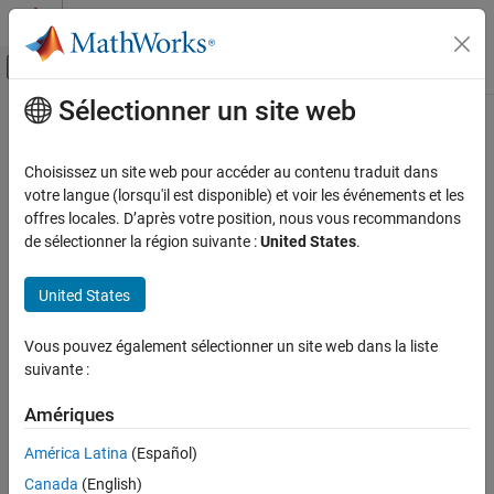
Passer au contenu
Centre d’aide MATLAB
Activer/désactiver l'affichage du menu d
Sélectionner un site web
Contenu principal
Accueil de la documentation
Dispositifs et protocoles de
communication
MATLAB
Choisissez un site web pour accéder au contenu traduit dans
Importation et analyse de données
votre langue (lorsqu'il est disponible) et voir les événements et les
Importation et exportation de données
offres locales. D’après votre position, nous vous recommandons
Lire et écrire des données sur des dispositifs 2C, SPI, série et CAN
de sélectionner la région suivante :
United States
.
Communication hardware et réseau
®
connectés au hardware Arduino
Cartes et kits hardware
Lisez et écrivez des données sur des dispositifs 2C, SPI, série et
United States
CAN connectés au hardware Arduino.
Hardware Arduino
Périphériques et protocoles
Catégories
Vous pouvez également sélectionner un site web dans la liste
Catégorie
suivante :
Dispositifs I2C
Dispositifs et protocoles de communication
Lire et écrire des données sur des dispositifs I2C connectés au
Amériques
Dispositifs I2C
hardware Arduino
Dispositifs SPI
América Latina
(Español)
Dispositifs SPI
Dispositifs série
Canada
(English)
Lire et écrire des données sur des dispositifs SPI connectés au