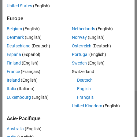
Interface CAN
hardware Arduino
United States
(English)
Registres à décalage
Dispositifs série
Encodeurs en quadrature
Europe
Lire et écrire des données sur des dispositifs série connectés au
Moteurs
hardware Arduino
Belgium
(English)
Netherlands
(English)
Capteurs
Interface CAN
Denmark
(English)
Norway
(English)
Lire et écrire des messages CAN sur des shields CAN (cartes
Deutschland
(Deutsch)
Österreich
(Deutsch)
d'extension CAN) sur du hardware Arduino
España
(Español)
Portugal
(English)
How useful was this information?
Finland
(English)
Sweden
(English)
France
(Français)
Switzerland
Ireland
(English)
Deutsch
Italia
(Italiano)
English
Luxembourg
(English)
Français
Trust Center
Marques déposées
Politique de confidentialité
United Kingdom
(English)
Lutte anti-piratage
Statut des applications
Contacts locaux
Asie-Pacifique
© 1994-2026 The MathWorks, Inc.
Australia
(English)
Sélectionner 