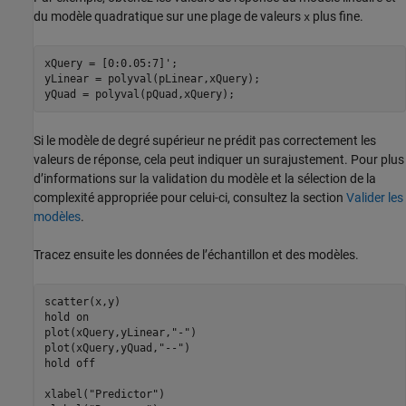
du modèle quadratique sur une plage de valeurs
plus fine.
x
xQuery = [0:0.05:7]';

yLinear = polyval(pLinear,xQuery);

yQuad = polyval(pQuad,xQuery);
Si le modèle de degré supérieur ne prédit pas correctement les
valeurs de réponse, cela peut indiquer un surajustement. Pour plus
d’informations sur la validation du modèle et la sélection de la
complexité appropriée pour celui-ci, consultez la section
Valider les
modèles
.
Tracez ensuite les données de l’échantillon et des modèles.
scatter(x,y)

hold 
on
plot(xQuery,yLinear,
"-"
)

plot(xQuery,yQuad,
"--"
)

hold 
off
xlabel(
"Predictor"
)
