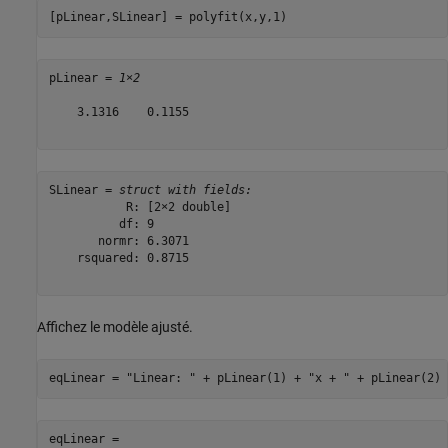
[pLinear,SLinear] = polyfit(x,y,1)
pLinear = 
1×2
    3.1316    0.1155

SLinear = 
struct with fields:
           R: [2×2 double]

          df: 9

       normr: 6.3071

    rsquared: 0.8715

Affichez le modèle ajusté.
eqLinear = 
"Linear: "
 + pLinear(1) + 
"x + "
 + pLinear(2)
eqLinear = 
