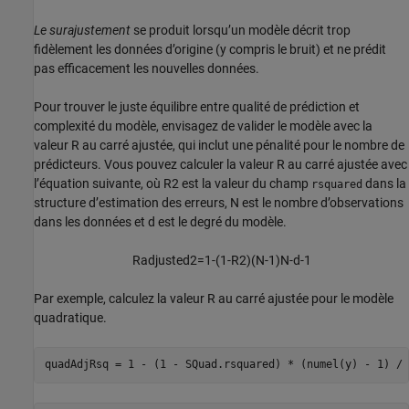
Le surajustement
se produit lorsqu’un modèle décrit trop
fidèlement les données d’origine (y compris le bruit) et ne prédit
pas efficacement les nouvelles données.
Pour trouver le juste équilibre entre qualité de prédiction et
complexité du modèle, envisagez de valider le modèle avec la
valeur R au carré ajustée, qui inclut une pénalité pour le nombre de
prédicteurs. Vous pouvez calculer la valeur R au carré ajustée avec
l’équation suivante, où
R
2
est la valeur du champ
dans la
rsquared
structure d’estimation des erreurs,
N
est le nombre d’observations
dans les données et
d
est le degré du modèle.
R
a
d
j
u
s
t
e
d
2
=
1
-
(
1
-
R
2
)
(
N
-
1
)
N
-
d
-
1
Par exemple, calculez la valeur R au carré ajustée pour le modèle
quadratique.
quadAdjRsq = 1 - (1 - SQuad.rsquared) * (numel(y) - 1) / 