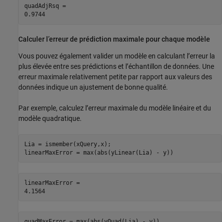
quadAdjRsq = 

Calculer l’erreur de prédiction maximale pour chaque modèle
Vous pouvez également valider un modèle en calculant l’erreur la
plus élevée entre ses prédictions et l’échantillon de données. Une
erreur maximale relativement petite par rapport aux valeurs des
données indique un ajustement de bonne qualité.
Par exemple, calculez l’erreur maximale du modèle linéaire et du
modèle quadratique.
Lia = ismember(xQuery,x);

linearMaxError = max(abs(yLinear(Lia) - y))
linearMaxError = 

quadMaxError = max(abs(yQuad(Lia) - y))