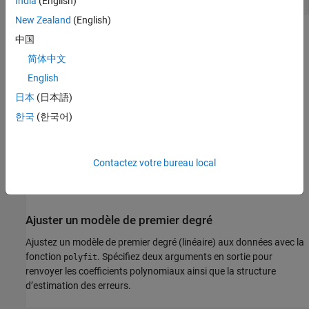
India
(English)
scatter(x,y)
New Zealand
(English)
中国
简体中文
English
日本
(日本語)
한국
(한국어)
Contactez votre bureau local
Ajuster un modèle de premier degré
Ajustez un modèle de premier degré (linéaire) aux données avec la
fonction
. Spécifiez deux arguments en sortie pour
polyfit
renvoyer les coefficients polynomiaux ainsi que la structure
d’estimation des erreurs.