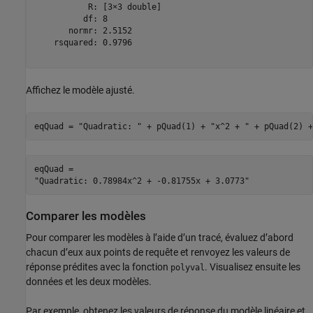
           R: [3×3 double]

          df: 8

       normr: 2.5152

    rsquared: 0.9796

Affichez le modèle ajusté.
eqQuad = 
"Quadratic: "
 + pQuad(1) + 
"x^2 + "
 + pQuad(2) +
eqQuad = 

Comparer les modèles
Pour comparer les modèles à l’aide d’un tracé, évaluez d’abord
chacun d’eux aux points de requête et renvoyez les valeurs de
réponse prédites avec la fonction
. Visualisez ensuite les
polyval
données et les deux modèles.
Par exemple, obtenez les valeurs de réponse du modèle linéaire et