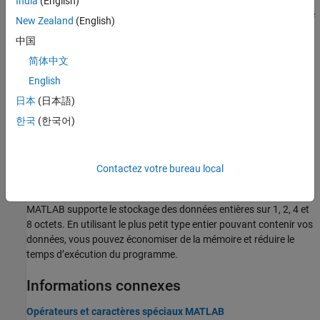
India
(English)
tailles de dimension des entrées sont les mêmes ou si l’une d’entre
New Zealand
(English)
elles est 1.
中国
Operator Precedence
简体中文
Precedence rules determine the order in which MATLAB evaluates
English
an expression.
日本
(日本語)
Floating-Point Numbers
한국
(한국어)
MATLAB represents floating-point numbers in either double-
precision or single-precision format. The default is double
precision.
Contactez votre bureau local
Nombres entiers
MATLAB supporte le stockage des données entières sur 1, 2, 4 et
8 octets. En utilisant le plus petit type entier pouvant contenir vos
données, vous pouvez économiser de la mémoire et réduire le
temps d’exécution du programme.
Informations connexes
Opérateurs et caractères spéciaux MATLAB