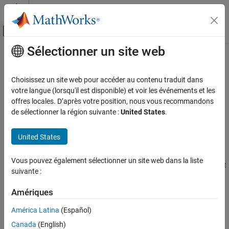
Passer au contenu
Centre d’aide MATLAB
Activer/désactiver l'affichage du menu d
Sélectionner un site web
Contenu principal
Accueil de la documentation
Opérations arithmétiques
MATLAB
Choisissez un site web pour accéder au contenu traduit dans
Mathématique
Addition, soustraction, multiplication, division, puissance, arrondi
votre langue (lorsqu'il est disponible) et voir les événements et les
Mathématiques élémentaires
Les fonctions arithmétiques comprennent des opérateurs
offres locales. D’après votre position, nous vous recommandons
permettant des opérations simples comme l’addition et la
de sélectionner la région suivante :
United States
.
Catégorie
multiplication ainsi que des fonctions destinées à des calculs
Opérations arithmétiques
courants comme la somme, la somme glissante, les opérations
United States
Trigonométrie
modulo et l’arrondi.
Exposants et logarithmes
Vous pouvez également sélectionner un site web dans la liste
Pour plus d’informations, consultez
Opérations sur les matrices et
Nombres complexes
suivante :
les tableaux
.
Mathématiques discrètes
Polynômes
Amériques
Fonctions
Fonctions spéciales
América Latina
(Español)
Constantes et matrices de test
développer tout
Canada
(English)