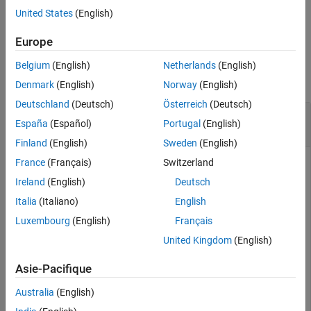
Capacités étendues
United States
(English)
exemple
Historique des versions
Europe
Voir aussi
Exemples
Belgium
(English)
Netherlands
(English)
réduire tout
Denmark
(English)
Norway
(English)
Deutschland
(Deutsch)
Österreich
(Deutsch)
Supprimer les bords de fermeture de boucle du
España
(Español)
Portugal
(English)
graphique de pose
Finland
(English)
Sweden
(English)
France
(Français)
Switzerland
Ireland
(English)
Deutsch
Chargez le
Intel Research Lab Dataset
qui contient un
graphique de pose 2D. Optimisez le graphique de pose. Tracez
Italia
(Italiano)
English
le graphique de pose sans les identifiants. Les lignes rouges
Luxembourg
(English)
Français
indiquent les fermetures de boucles identifiées dans
United Kingdom
(English)
l'ensemble de données.
Asie-Pacifique
load 
intel-2d-posegraph.mat
pg
optimizedPG = optimizePoseGraph(pg);

Australia
(English)
show(optimizedPG,IDs=
"off"
);