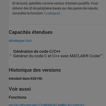
ID de bord, spécifiés comme vecteur d’entiers positifs. Pour
obtenir des ID de périphérie basés sur des paires de nœuds,
consultez la fonction
.
findEdgeID
Capacités étendues
développer tout
Génération de code C/C++
Générez du code C et C++ avec MATLAB® Coder™.
Historique des versions
Introduit dans R2019b
Voir aussi
Fonctions
|
|
|
optimizePoseGraph
findEdgeID
addRelativePose