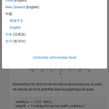
India
(English)
New Zealand
(English)
中国
简体中文
English
日本
(日本語)
한국
(한국어)
Contactez votre bureau local
Recherchez l'ID de bord de fermeture de boucle pour la paire
de nœuds de bord spécifiée dans le graphique de pose.
nodePair = [133 1085];

edgeID = findEdgeID(optimizedPG,nodePair)