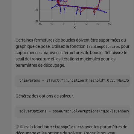
Certaines fermetures de boucles doivent être supprimées du
graphique de pose. Utilisez la fonction
pour
trimLoopClosures
supprimer ces mauvaises fermetures de boucle. Définissez le
seuil de troncature et les itérations maximales pour les
paramètres de découpage.
trimParams = struct(
"TruncationThreshold"
,0.5,
"MaxIter
Générez des options de solveur.
solverOptions = poseGraphSolverOptions(
"g2o-levenberg-
Utilisez la fonction
avec les paramètres de
trimLoopClosures
découpage et les options du solveur. Tracez le nouveau