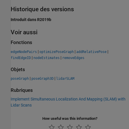
Historique des versions
Introduit dans R2019b
Voir aussi
Fonctions
|
|
|
edgeNodePairs
optimizePoseGraph
addRelativePose
|
|
findEdgeID
nodeEstimates
removeEdges
Objets
|
|
poseGraph
poseGraph3D
lidarSLAM
Rubriques
Implement Simultaneous Localization And Mapping (SLAM) with
Lidar Scans
How useful was this information?