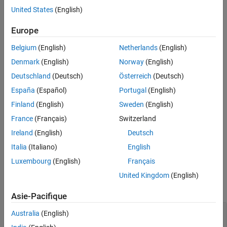
Arguments de sortie
répertorie toutes
= edgeConstraints(
)
measurements
poseGraph
United States
(English)
les contraintes de bord dans le graphique de pose spécifié sous
Capacités étendues
forme de pose relative.
Europe
Historique des versions
Voir aussi
Belgium
(English)
Netherlands
(English)
[
,
] = edgeConstraints(
)
measurements
infoMats
poseGraph
renvoie également les matrices d'informations pour chaque arête.
Denmark
(English)
Norway
(English)
La matrice d'informations est l'inverse de la covariance de la
Deutschland
(Deutsch)
Österreich
(Deutsch)
mesure de pose.
España
(Español)
Portugal
(English)
[
,
] =
measurements
infoMats
Finland
(English)
Sweden
(English)
renvoie les contraintes de
edgeConstraints(
,
)
poseGraph
edgeIDs
France
(Français)
Switzerland
bord pour les ID de bord spécifiés.
Ireland
(English)
Deutsch
exemple
Italia
(Italiano)
English
Luxembourg
(English)
Français
Exemples
United Kingdom
(English)
réduire tout
Asie-Pacifique
Identifier et supprimer les fermetures de
Australia
(English)
boucles parasites du graphique de pose