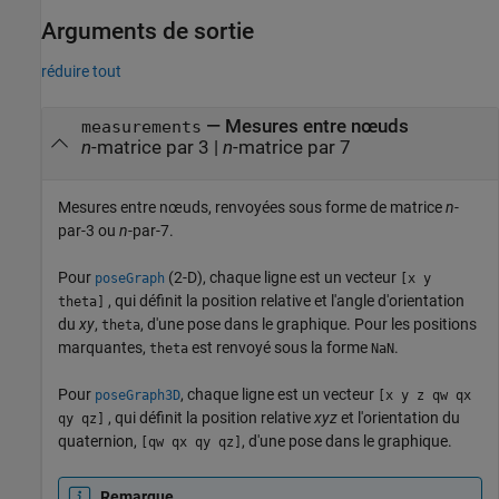
Arguments de sortie
réduire tout
— Mesures entre nœuds
measurements
n
-matrice par 3 |
n
-matrice par 7
Mesures entre nœuds, renvoyées sous forme de matrice
n
-
par-3 ou
n
-par-7.
Pour
(2-D), chaque ligne est un vecteur
poseGraph
[x y
, qui définit la position relative et l'angle d'orientation
theta]
du
xy
,
, d'une pose dans le graphique. Pour les positions
theta
marquantes,
est renvoyé sous la forme
.
theta
NaN
Pour
, chaque ligne est un vecteur
poseGraph3D
[x y z qw qx
, qui définit la position relative
xyz
et l'orientation du
qy qz]
quaternion,
, d'une pose dans le graphique.
[qw qx qy qz]
Remarque