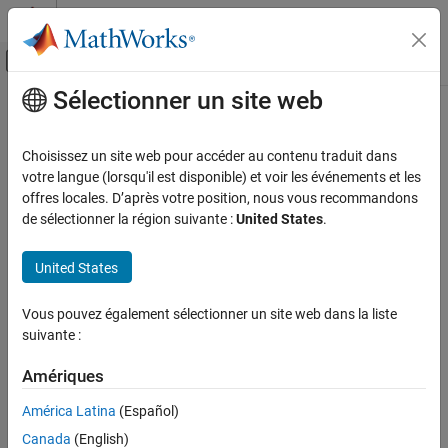
Passer au contenu
Centre d’aide MATLAB
Activer/désactiver l'affichage du menu d
Sélectionner un site web
Contenu principal
Accueil de la documentation
Cette page a été traduite par traduction automatique. Cliquez ici
pour voir la dernière version en anglais.
Robotique et systèmes autonomes
Choisissez un site web pour accéder au contenu traduit dans
votre langue (lorsqu'il est disponible) et voir les événements et les
edgeConstraints
Navigation Toolbox
offres locales. D’après votre position, nous vous recommandons
Algorithmes de localisation
de sélectionner la région suivante :
United States
.
Contraintes de bord dans le graphique de pose
Navigation Toolbox
United States
SLAM
réduire tous les éléments de la page
Syntaxe
edgeConstraints
Vous pouvez également sélectionner un site web dans la liste
suivante :
SUR CETTE PAGE
measurements = edgeConstraints(poseGraph)
[measurements,infoMats] = edgeConstraints(poseGraph)
Syntaxe
Amériques
[measurements,infoMats] =
Description
edgeConstraints(poseGraph,edgeIDs)
América Latina
(Español)
Exemples
Description
Arguments en entrée
Canada
(English)