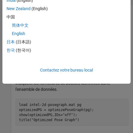
India
(English)
New Zealand
(English)
中国
Cet exemple montre comment identifier et supprimer les
简体中文
fermetures de boucles parasites du graphique de pose. Pour
ce faire, vous pouvez modifier la pose relative d'un bord de
English
fermeture de boucle et essayer d'optimiser le graphique de
日本
(日本語)
pose avec et sans supprimer la fermeture de boucle parasite
한국
(한국어)
automatique et comparer les résultats.
Chargez le
Intel Research Lab Dataset
qui contient un
Contactez votre bureau local
graphique de pose 2D. Optimisez le graphique de pose. Tracez
le graphique de pose sans les identifiants. Les lignes rouges
indiquent les fermetures de boucles identifiées dans
l'ensemble de données.
load 
intel-2d-posegraph.mat
pg
optimizedPG = optimizePoseGraph(pg);

show(optimizedPG,IDs=
"off"
);

title(
"Optimized Pose Graph"
)