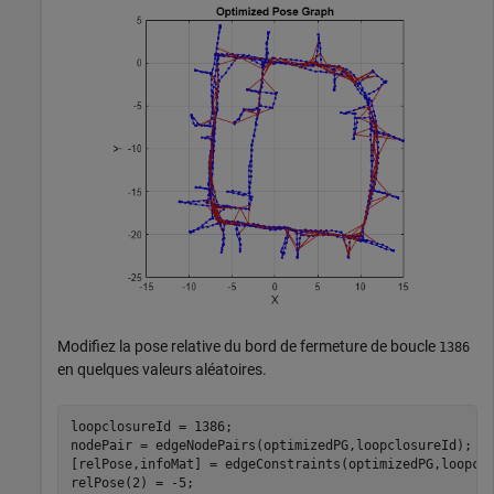
Modifiez la pose relative du bord de fermeture de boucle
1386
en quelques valeurs aléatoires.
loopclosureId = 1386;

nodePair = edgeNodePairs(optimizedPG,loopclosureId);

[relPose,infoMat] = edgeConstraints(optimizedPG,loopclo
relPose(2) = -5;
