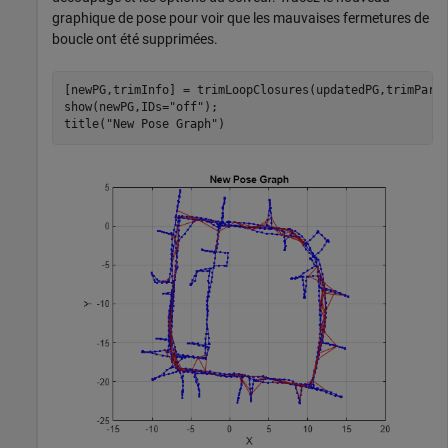
graphique de pose pour voir que les mauvaises fermetures de
boucle ont été supprimées.
[newPG,trimInfo] = trimLoopClosures(updatedPG,trimParam
show(newPG,IDs=
"off"
);

title(
"New Pose Graph"
)