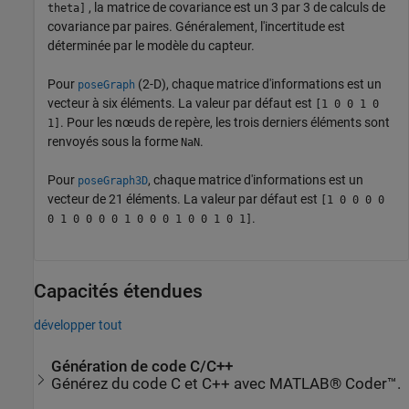
, la matrice de covariance est un 3 par 3 de calculs de
theta]
covariance par paires. Généralement, l'incertitude est
déterminée par le modèle du capteur.
Pour
(2-D), chaque matrice d'informations est un
poseGraph
vecteur à six éléments. La valeur par défaut est
[1 0 0 1 0
. Pour les nœuds de repère, les trois derniers éléments sont
1]
renvoyés sous la forme
.
NaN
Pour
, chaque matrice d'informations est un
poseGraph3D
vecteur de 21 éléments. La valeur par défaut est
[1 0 0 0 0
.
0 1 0 0 0 0 1 0 0 0 1 0 0 1 0 1]
Capacités étendues
développer tout
Génération de code C/C++
Générez du code C et C++ avec MATLAB® Coder™.