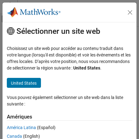
Passer au contenu
Centre d’aide MATLAB
Activer/désactiver l'affichage du menu d
Sélectionner un site web
Contenu principal
Accueil de la documentation
Applications d'automatisation
industrielle
Simulink
Choisissez un site web pour accéder au contenu traduit dans
Applications
votre langue (lorsqu'il est disponible) et voir les événements et les
offres locales. D’après votre position, nous vous recommandons
Catégorie
Exemples de modèles illustrant des applications d'automatisation
de sélectionner la région suivante :
United States
.
industrielle
Applications générales
®
Simulink
permet aux fabricants d'équipements industriels de
Applications automobiles
United States
créer des spécifications exécutables sous forme de modèles qui
Applications aérospatiales
transmettent des instructions de design claires aux différents
Applications d'automatisation industrielle
services d'ingénierie. Ces exemples de modèles illustrent les
Vous pouvez également sélectionner un site web dans la liste
Modélisation collaborative
applications d'automatisation industrielle.
suivante :
Traitement du signal
Sélection d՚exemples
RF et signaux mixtes
Amériques
Design de systèmes de contrôle
Model and Control Robot Dynamics to Automate Virtual
América Latina
(Español)
Modélisation physique
Assembly Line
Canada
(English)
Logique décisionnelle