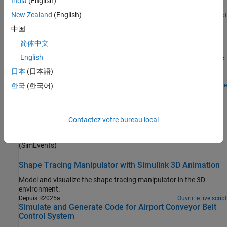
India
(English)
process with dead-time.
New Zealand
(English)
Ouvrir le live script
Two Degree-of-Freedom PID Control for Setpoint
中国
Tracking
简体中文
Regulate the speed of an electric motor using two degree-of-
English
freedom PID control with set-point weighting. This model uses the
PID Controller (2DOF) block. The model changes the setpoint
日本
(日本語)
values between 60 and 30 rpm. To convert the units to rad/s for
use in the PID controller, the model uses a Signal Conversion block.
Ouvrir le modèle
한국
(한국어)
Job Scheduling and Resource Estimation for a
Manufacturing Plant
Model a manufacturing plant. The plant consists of an assembly
Contactez votre bureau local
line that processes jobs based on a pre-determined schedule. This
example walks you through a workflow for:
(SimEvents)
Shape Tracing Manipulator with Simulink 3D Animation
Model and visualize the shape tracing manipulator in the 3D
environment.
Depuis R2025a
Ouvrir le live script
Simulate and Generate Code for Airport Conveyor Belt
Control System