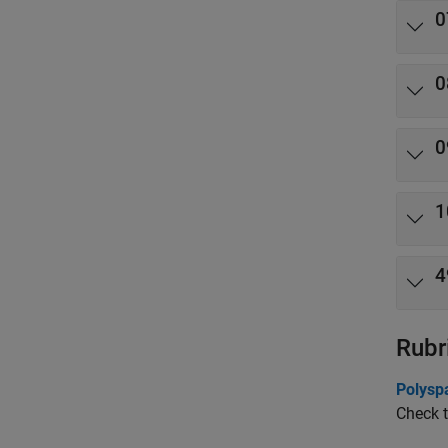
0
0
0
1
4
Rubr
Polysp
Check t