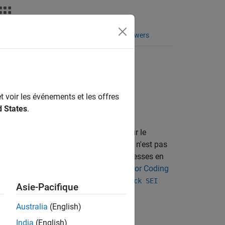
Fonctions
Vidéos
MATLAB Answers
ière version en anglais.
t voir les événements et les offres
d States
.
®
olyspace
peurs de logiciels. Il se concentre sur le
es constructions dont le comportement n'est pas
écution et mettre en évidence des faiblesses en
ERT C++, consultez
Polyspace Support for Coding
ERT C++. Utilisez l'option d’analyse
Check SEI
Asie-Pacifique
Australia
(English)
India
(English)