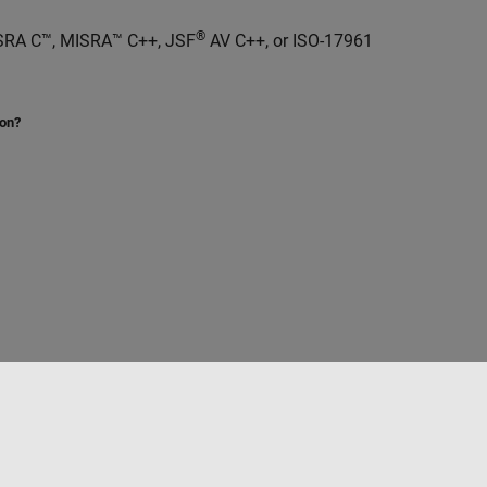
®
SRA C™, MISRA™ C++, JSF
AV C++, or ISO-17961
ion?
Sélectionner un site web
France