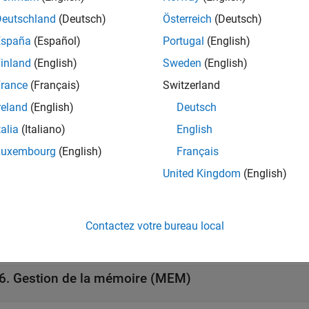
per tout
Deutschland
(Deutsch)
Österreich
(Deutsch)
España
(Español)
Portugal
(English)
1. Déclarations et initialisation (DCL)
inland
(English)
Sweden
(English)
rance
(Français)
Switzerland
2. Expressions (EXP)
reland
(English)
Deutsch
talia
(Italiano)
English
3. Nombres entiers (INT)
Luxembourg
(English)
Français
United Kingdom
(English)
4. Conteneurs (CTR)
Contactez votre bureau local
5. Caractères et chaînes de caractères (STR)
6. Gestion de la mémoire (MEM)