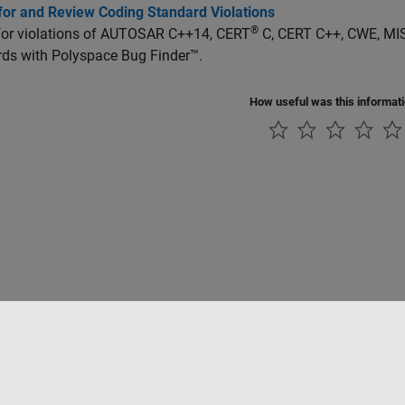
for and Review Coding Standard Violations
®
for violations of AUTOSAR C++14, CERT
C, CERT C++, CWE, MI
rds with
Polyspace Bug Finder™
.
How useful was this informat
ialité
Lutte anti-piratage
Statut des applications
Contacts locaux